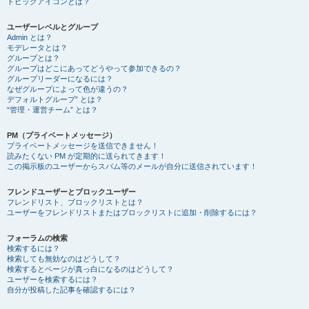
トピックアイコンとは？
ユーザーレベルとグループ
Admin とは？
モデレータとは？
グループとは？
グループはどこにあってどうやって参加できるの？
グループリーダーになるには？
なぜグループによって色が違うの？
デフォルトグループ” とは？
“管理・運営チーム” とは？
PM（プライベートメッセージ）
プライベートメッセージを送信できません！
読みたくない PM が定期的に送られてきます！
この掲示板のユーザーからスパム等のメールが自分に送信されています！
フレンドユーザーとブロックユーザー
フレンドリスト、ブロックリストとは？
ユーザーをフレンドリストまたはブロックリストに追加・削除するには？
フォーラムの検索
検索するには？
検索しても無効なのはどうして？
検索するとページが真っ白になるのはどうして？
ユーザーを検索するには？
自分が投稿した記事を確認するには？