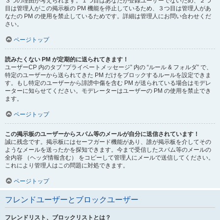
３つの理由が考えられます。１つ目はあなたが登録ユーザーでないため、２つ
目は管理人がこの掲示板の PM 機能を停止しているため、３つ目は管理人があ
なたの PM の使用を禁止しているためです。詳細は管理人にお問い合わせくだ
さい。
ページトップ
読みたくない PM が定期的に送られてきます！
ユーザーCP 内のタブ “プライベートメッセージ” 内の “ルール & フォルダ” で、
特定のユーザーから送られてきた PM だけをブロックするルールを設定できま
す。もし特定のユーザーから誹謗中傷を含む PM が送られている場合はモデレ
ーターに知らせてください。モデレーターはユーザーの PM の使用を禁止でき
ます。
ページトップ
この掲示板のユーザーからスパム等のメールが自分に送信されています！
誠に残念です。掲示板にはセーフガード機能があり、誰が掲示板を介してその
ようなメールを送ったかを探知できます。今まで受信したスパム等のメールの
全内容 （ヘッダ情報含む） をコピーして管理人にメールで送信してください。
これにより管理人はこの問題に対処できます。
ページトップ
フレンドユーザーとブロックユーザー
フレンドリスト、ブロックリストとは？