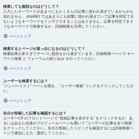
検索しても無効なのはどうして？
入力したキーワードがあまりにもたくさんの記事に使われ過ぎているからかも
知れません。 phpBB3 ではあまりにも頻繁に使われ過ぎていて記事を特定でき
ないようなキーワードをインデクスすることはありません。記事を特定できそ
うなキーワードで検索するか、詳細検索を活用してください。
ページトップ
検索するとページが真っ白になるのはどうして？
検索結果が多すぎてサーバに負担をかけ過ぎています。詳細検索ページで キー
ワード検索 と フォーラムの絞り込み を行ってください。
ページトップ
ユーザーを検索するには？
“メンバーリスト” ページを開き、 “ユーザー検索” リンクをクリックしてくださ
い。
ページトップ
自分が投稿した記事を確認するには？
ユーザーCP のフロントページで “投稿記事を表示する” をクリックするか、あ
るいはあなた自身のプロフィールページを開いて “ユーザーの記事を全て検索”
をクリックしてください。自分が投稿したトピックを確認するには詳細検索ペ
ージで適切に入力・選択してください。