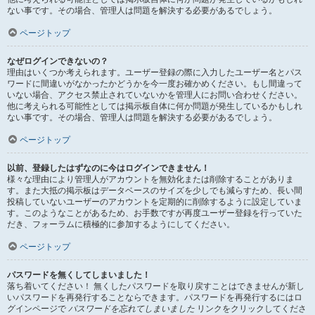
ない事です。その場合、管理人は問題を解決する必要があるでしょう。
ページトップ
なぜログインできないの？
理由はいくつか考えられます。ユーザー登録の際に入力したユーザー名とパス
ワードに間違いがなかったかどうかを今一度お確かめください。もし間違って
いない場合、アクセス禁止されていないかを管理人にお問い合わせください。
他に考えられる可能性としては掲示板自体に何か問題が発生しているかもしれ
ない事です。その場合、管理人は問題を解決する必要があるでしょう。
ページトップ
以前、登録したはずなのに今はログインできません！
様々な理由により管理人がアカウントを無効化または削除することがありま
す。また大抵の掲示板はデータベースのサイズを少しでも減らすため、長い間
投稿していないユーザーのアカウントを定期的に削除するように設定していま
す。このようなことがあるため、お手数ですが再度ユーザー登録を行っていた
だき、フォーラムに積極的に参加するようにしてください。
ページトップ
パスワードを無くしてしまいました！
落ち着いてください！ 無くしたパスワードを取り戻すことはできませんが新し
いパスワードを再発行することならできます。パスワードを再発行するにはロ
グインページで
パスワードを忘れてしまいました
リンクをクリックしてくださ