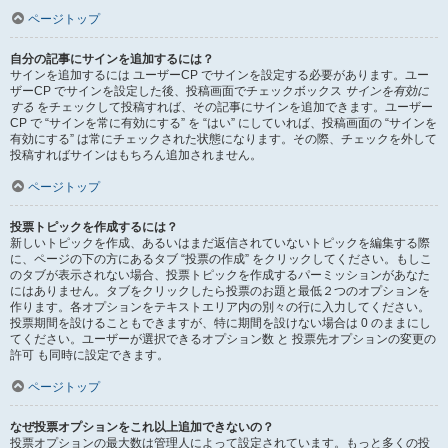
ページトップ
自分の記事にサインを追加するには？
サインを追加するには ユーザーCP でサインを設定する必要があります。ユー
ザーCP でサインを設定した後、投稿画面でチェックボックス
サインを有効に
する
をチェックして投稿すれば、その記事にサインを追加できます。ユーザー
CP で “サインを常に有効にする” を “はい” にしていれば、投稿画面の “サインを
有効にする” は常にチェックされた状態になります。その際、チェックを外して
投稿すればサインはもちろん追加されません。
ページトップ
投票トピックを作成するには？
新しいトピックを作成、あるいはまだ返信されていないトピックを編集する際
に、ページの下の方にあるタブ “投票の作成” をクリックしてください。もしこ
のタブが表示されない場合、投票トピックを作成するパーミッションがあなた
にはありません。タブをクリックしたら投票のお題と最低２つのオプションを
作ります。各オプションをテキストエリア内の別々の行に入力してください。
投票期間を設けることもできますが、特に期間を設けない場合は 0 のままにし
てください。ユーザーが選択できるオプション数 と 投票先オプションの変更の
許可 も同時に設定できます。
ページトップ
なぜ投票オプションをこれ以上追加できないの？
投票オプションの最大数は管理人によって設定されています。もっと多くの投