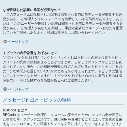
なぜ投稿した記事に承認が必要なの？
「このフォーラムに投稿された記事は閲覧される前にモデレータが審査する必
要がある」 と管理人がそのフォーラムを判断している可能性があります。ある
いは 「このユーザーが投稿した記事は閲覧される前にモデレータが審査する必
要がある」 と管理人があなたを判断し、承認が必要なグループへあなたを配置
している可能性もあります。詳細は管理人にお問い合わせください
ページトップ
トピックの表示位置を上げるには？
“このトピックを上げる” リンクをクリックすればトピックの表示位置をトピッ
クリストの先頭に移動させることができます。しかしそのリンクがどこにも表
示されていない場合、この機能が無効に設定されているかトピックを上げるの
に十分な時間が経過していないかのどちらかが考えられます。トピックに返信
してもトピックは上がりますが、トピックを上げるためだけに返信するのは掲
示板のルールに抵触する可能性がある点にご注意ください。
ページトップ
メッセージ作成とトピックの種類
BBCode とは？
BBCode はユーザーの利便性・システムの安全性のためにシステム側が用意し
た簡単なマークアップ言語です。BBCode を使用することによって文章の見栄
えをコントロールしたり画像やリンクを文章に挿入したりできるようになりま