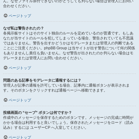
ん。なぜファイル添付できないのかどうしても判らない場合は管理人にお問い
合わせください。
ページトップ
なぜ私は警告されたの？
各掲示板サイトはそのサイト独自のルールを定めているのが普通です。もしあ
なたが当サイトのルールを犯してしまっている場合、警告されていても不思議
ではありません。警告を出すかどうかはモデレータまたは管理人の判断である
ことにご注意ください。phpBB Group は当サイトが出す警告について何の関係
もありませんし責任も負いません。なぜ警告が出されたのか判らない場合はモ
デレータまたは管理人にお問い合わせください。
ページトップ
問題のある記事をモデレータに通報するには？
管理人が記事の通報を許可している場合、記事内に通報ボタンが表示されま
す。そのボタンをクリックすれば通報ページへ移動できます。
ページトップ
投稿画面の “セーブ” ボタンは何ですか？
作成中のメッセージを保存するためのボタンです。メッセージの完成に時間が
かかる場合は利用すると良いでしょう。保存されたメッセージをロード（読み
込み）するには ユーザーCP へ入室してください。
ページトップ