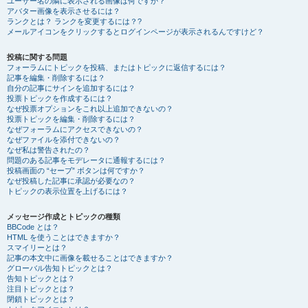
ユーザー名の隣に表示される画像は何ですか？
アバター画像を表示させるには？
ランクとは？ ランクを変更するには？?
メールアイコンをクリックするとログインページが表示されるんですけど？
投稿に関する問題
フォーラムにトピックを投稿、またはトピックに返信するには？
記事を編集・削除するには？
自分の記事にサインを追加するには？
投票トピックを作成するには？
なぜ投票オプションをこれ以上追加できないの？
投票トピックを編集・削除するには？
なぜフォーラムにアクセスできないの？
なぜファイルを添付できないの？
なぜ私は警告されたの？
問題のある記事をモデレータに通報するには？
投稿画面の “セーブ” ボタンは何ですか？
なぜ投稿した記事に承認が必要なの？
トピックの表示位置を上げるには？
メッセージ作成とトピックの種類
BBCode とは？
HTML を使うことはできますか？
スマイリーとは？
記事の本文中に画像を載せることはできますか？
グローバル告知トピックとは？
告知トピックとは？
注目トピックとは？
閉鎖トピックとは？