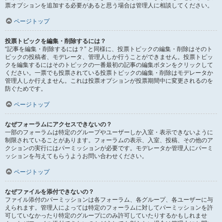
票オプションを追加する必要があると思う場合は管理人に相談してください。
ページトップ
投票トピックを編集・削除するには？
“記事を編集・削除するには？” と同様に、投票トピックの編集・削除はそのト
ピックの投稿者、モデレータ、管理人しか行うことができません。投票トピッ
クを編集するにはそのトピックの一番最初の記事の編集ボタンをクリックして
ください。一票でも投票されている投票トピックの編集・削除はモデレータか
管理人しか行えません。これは投票オプションが投票期間中に変更されるのを
防ぐためです。
ページトップ
なぜフォーラムにアクセスできないの？
一部のフォーラムは特定のグループやユーザーしか入室・表示できないように
制限されていることがあります。フォーラムの表示、入室、投稿、その他のア
クションの実行にはパーミッションが必要です。モデレータか管理人にパーミ
ッションを与えてもらうようお問い合わせください。
ページトップ
なぜファイルを添付できないの？
ファイル添付のパーミッションは各フォーラム、各グループ、各ユーザーに与
えられます。管理人によっては特定のフォーラムに対してパーミッションを許
可していなかったり特定のグループにのみ許可していたりするかもしれませ