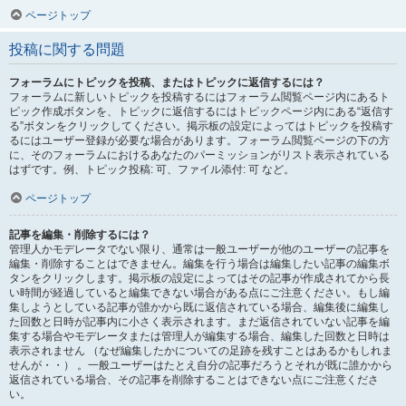
ページトップ
投稿に関する問題
フォーラムにトピックを投稿、またはトピックに返信するには？
フォーラムに新しいトピックを投稿するにはフォーラム閲覧ページ内にあるト
ピック作成ボタンを、トピックに返信するにはトピックページ内にある“返信す
る”ボタンをクリックしてください。掲示板の設定によってはトピックを投稿す
るにはユーザー登録が必要な場合があります。フォーラム閲覧ページの下の方
に、そのフォーラムにおけるあなたのパーミッションがリスト表示されている
はずです。例、トピック投稿: 可、ファイル添付: 可 など。
ページトップ
記事を編集・削除するには？
管理人かモデレータでない限り、通常は一般ユーザーが他のユーザーの記事を
編集・削除することはできません。編集を行う場合は編集したい記事の編集ボ
タンをクリックします。掲示板の設定によってはその記事が作成されてから長
い時間が経過していると編集できない場合がある点にご注意ください。もし編
集しようとしている記事が誰かから既に返信されている場合、編集後に編集し
た回数と日時が記事内に小さく表示されます。まだ返信されていない記事を編
集する場合やモデレータまたは管理人が編集する場合、編集した回数と日時は
表示されません （なぜ編集したかについての足跡を残すことはあるかもしれま
せんが・・） 。一般ユーザーはたとえ自分の記事だろうとそれが既に誰かから
返信されている場合、その記事を削除することはできない点にご注意くださ
い。