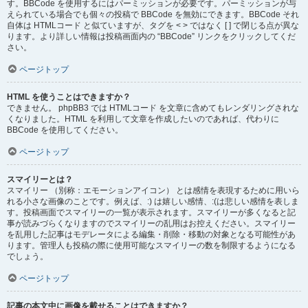
す。BBCode を使用するにはパーミッションが必要です。パーミッションが与
えられている場合でも個々の投稿で BBCode を無効にできます。BBCode それ
自体は HTMLコード と似ていますが、タグを < > ではなく [ ] で閉じる点が異な
ります。より詳しい情報は投稿画面内の “BBCode” リンクをクリックしてくだ
さい。
ページトップ
HTML を使うことはできますか？
できません。 phpBB3 では HTMLコード を文章に含めてもレンダリングされな
くなりました。HTML を利用して文章を作成したいのであれば、代わりに
BBCode を使用してください。
ページトップ
スマイリーとは？
スマイリー （別称：エモーションアイコン） とは感情を表現するために用いら
れる小さな画像のことです。例えば、:) は嬉しい感情、:(は悲しい感情を表しま
す。投稿画面でスマイリーの一覧が表示されます。スマイリーが多くなると記
事が読みづらくなりますのでスマイリーの乱用はお控えください。スマイリー
を乱用した記事はモデレータによる編集・削除・移動の対象となる可能性があ
ります。管理人も投稿の際に使用可能なスマイリーの数を制限するようになる
でしょう。
ページトップ
記事の本文中に画像を載せることはできますか？