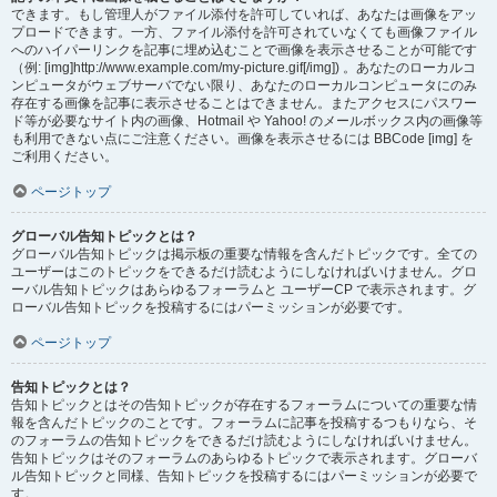
できます。もし管理人がファイル添付を許可していれば、あなたは画像をアッ
プロードできます。一方、ファイル添付を許可されていなくても画像ファイル
へのハイパーリンクを記事に埋め込むことで画像を表示させることが可能です
（例: [img]http://www.example.com/my-picture.gif[/img]) 。あなたのローカルコ
ンピュータがウェブサーバでない限り、あなたのローカルコンピュータにのみ
存在する画像を記事に表示させることはできません。またアクセスにパスワー
ド等が必要なサイト内の画像、Hotmail や Yahoo! のメールボックス内の画像等
も利用できない点にご注意ください。画像を表示させるには BBCode [img] を
ご利用ください。
ページトップ
グローバル告知トピックとは？
グローバル告知トピックは掲示板の重要な情報を含んだトピックです。全ての
ユーザーはこのトピックをできるだけ読むようにしなければいけません。グロ
ーバル告知トピックはあらゆるフォーラムと ユーザーCP で表示されます。グ
ローバル告知トピックを投稿するにはパーミッションが必要です。
ページトップ
告知トピックとは？
告知トピックとはその告知トピックが存在するフォーラムについての重要な情
報を含んだトピックのことです。フォーラムに記事を投稿するつもりなら、そ
のフォーラムの告知トピックをできるだけ読むようにしなければいけません。
告知トピックはそのフォーラムのあらゆるトピックで表示されます。グローバ
ル告知トピックと同様、告知トピックを投稿するにはパーミッションが必要で
す。