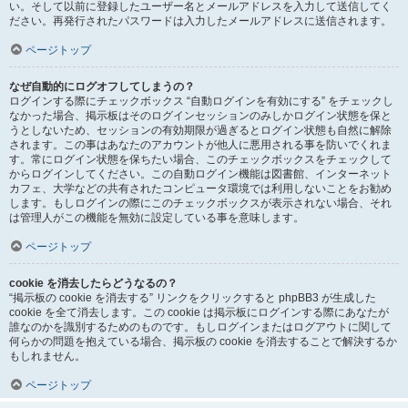
い。そして以前に登録したユーザー名とメールアドレスを入力して送信してく
ださい。再発行されたパスワードは入力したメールアドレスに送信されます。
ページトップ
なぜ自動的にログオフしてしまうの？
ログインする際にチェックボックス “自動ログインを有効にする” をチェックし
なかった場合、掲示板はそのログインセッションのみしかログイン状態を保と
うとしないため、セッションの有効期限が過ぎるとログイン状態も自然に解除
されます。この事はあなたのアカウントが他人に悪用される事を防いでくれま
す。常にログイン状態を保ちたい場合、このチェックボックスをチェックして
からログインしてください。この自動ログイン機能は図書館、インターネット
カフェ、大学などの共有されたコンピュータ環境では利用しないことをお勧め
します。もしログインの際にこのチェックボックスが表示されない場合、それ
は管理人がこの機能を無効に設定している事を意味します。
ページトップ
cookie を消去したらどうなるの？
“掲示板の cookie を消去する” リンクをクリックすると phpBB3 が生成した
cookie を全て消去します。この cookie は掲示板にログインする際にあなたが
誰なのかを識別するためのものです。もしログインまたはログアウトに関して
何らかの問題を抱えている場合、掲示板の cookie を消去することで解決するか
もしれません。
ページトップ