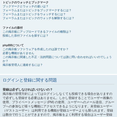
トピックのウォッチとブックマーク
ブックマークとウォッチの違いは？
フォーラムまたはトピックをブックマークするには？
フォーラムまたはトピックをウォッチするには？
フォーラムまたはトピックのウォッチを解除するには？
ファイルの添付
この掲示板にアップロードできるファイルの種類は？
投稿した添付ファイルを探すには？
phpBBについて
この掲示板ソフトウェアを作成したのは誰ですか？
必要な機能がありません
この掲示板に関連した不正・法的問題については誰に問い合わせればいいのでしょう
か？
掲示板管理人に連絡するには？
ログインと登録に関する問題
登録は必ずしなければいけないの？
掲示板の管理方針によってはログインしなくても投稿できる場合がありますの
で必ずしも登録する必要はありません。しかし登録することでユーザー画像の
使用、プライベートメッセージ (PM) の使用、ユーザーへのメール送信、グルー
プへの参加など様々な機能にアクセスできるようになります。未登録ユーザー
（ゲストユーザー） は利用できる機能が登録ユーザーよりも限られます。登録
は数分で行うことができますので、掲示板をよく利用する場合はユーザー登録