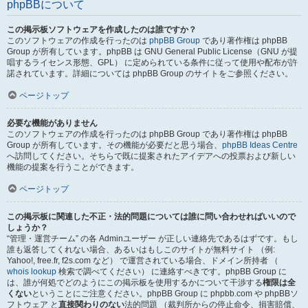
phpBBについて
この掲示板ソフトウェアを作成したのは誰ですか？
このソフトウェアの作成を行ったのは
phpBB Group
であり著作権は phpBB
Group が所有しています。phpBB は GNU General Public License（GNU が提
唱するライセンス形態、GPL） に定められている条件に従って使用や配布が許
諾されています。詳細については phpBB Group のサイトをご参照ください。
ページトップ
必要な機能がありません
このソフトウェアの作成を行ったのは phpBB Group であり著作権は phpBB
Group が所有しています。その機能が必要だと思う場合、
phpBB Ideas Centre
へ訪問してください。そちらで既に提案されたアイデアへの投票および新しい
機能の提案を行うことができます。
ページトップ
この掲示板に関連した不正・法的問題については誰に問い合わせればいいので
しょうか？
“管理・運営チーム” の各 Adminユーザー が正しい連絡先であるはずです。もし
誰も返答してくれない場合、あるいはもしこのサイトが無料サイト （例:
Yahoo!, free.fr, f2s.com など） で運営されている場合、ドメイン所持者 （
whois lookup
検索で調べてください） に連絡すべきです。phpBB Group に
は、誰が何処でどのようにこの掲示板を使用するかについて干渉する
権限は全
くない
ということにご注意ください。phpBB Group に phpbb.com や phpBBソ
フトウェア と
直接関わりのない
法的問題 （裁判所からの停止命令、損害賠償、