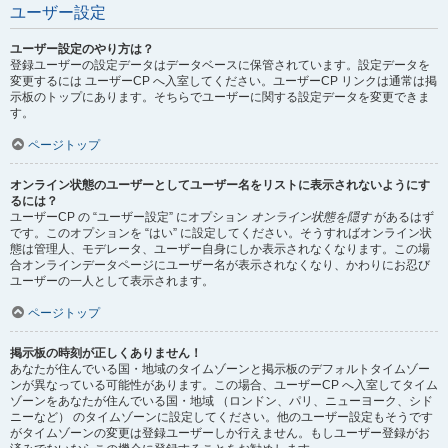
ユーザー設定
ユーザー設定のやり方は？
登録ユーザーの設定データはデータベースに保管されています。設定データを
変更するには ユーザーCP へ入室してください。ユーザーCP リンクは通常は掲
示板のトップにあります。そちらでユーザーに関する設定データを変更できま
す。
ページトップ
オンライン状態のユーザーとしてユーザー名をリストに表示されないようにす
るには？
ユーザーCP の “ユーザー設定” にオプション
オンライン状態を隠す
があるはず
です。このオプションを “はい” に設定してください。そうすればオンライン状
態は管理人、モデレータ、ユーザー自身にしか表示されなくなります。この場
合オンラインデータページにユーザー名が表示されなくなり、かわりにお忍び
ユーザーの一人として表示されます。
ページトップ
掲示板の時刻が正しくありません！
あなたが住んでいる国・地域のタイムゾーンと掲示板のデフォルトタイムゾー
ンが異なっている可能性があります。この場合、ユーザーCP へ入室してタイム
ゾーンをあなたが住んでいる国・地域 （ロンドン、パリ、ニューヨーク、シド
ニーなど） のタイムゾーンに設定してください。他のユーザー設定もそうです
がタイムゾーンの変更は登録ユーザーしか行えません。もしユーザー登録がお