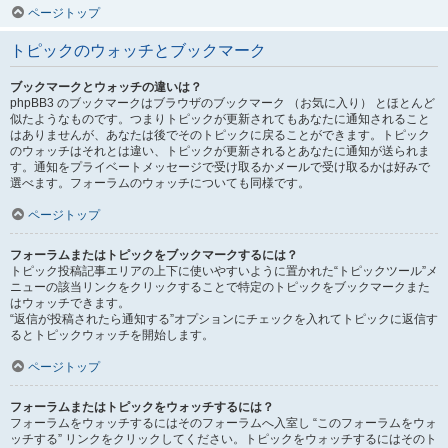
ページトップ
トピックのウォッチとブックマーク
ブックマークとウォッチの違いは？
phpBB3 のブックマークはブラウザのブックマーク （お気に入り） とほとんど
似たようなものです。つまりトピックが更新されてもあなたに通知されること
はありませんが、あなたは後でそのトピックに戻ることができます。トピック
のウォッチはそれとは違い、トピックが更新されるとあなたに通知が送られま
す。通知をプライベートメッセージで受け取るかメールで受け取るかは好みで
選べます。フォーラムのウォッチについても同様です。
ページトップ
フォーラムまたはトピックをブックマークするには？
トピック投稿記事エリアの上下に使いやすいように置かれた“トピックツール”メ
ニューの該当リンクをクリックすることで特定のトピックをブックマークまた
はウォッチできます。
“返信が投稿されたら通知する”オプションにチェックを入れてトピックに返信す
るとトピックウォッチを開始します。
ページトップ
フォーラムまたはトピックをウォッチするには？
フォーラムをウォッチするにはそのフォーラムへ入室し “このフォーラムをウォ
ッチする” リンクをクリックしてください。トピックをウォッチするにはそのト