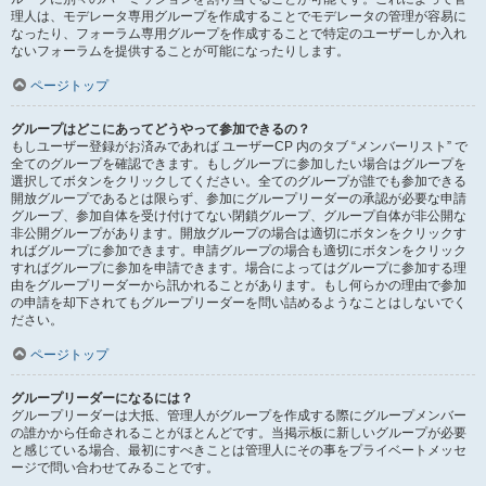
理人は、モデレータ専用グループを作成することでモデレータの管理が容易に
なったり、フォーラム専用グループを作成することで特定のユーザーしか入れ
ないフォーラムを提供することが可能になったりします。
ページトップ
グループはどこにあってどうやって参加できるの？
もしユーザー登録がお済みであれば ユーザーCP 内のタブ “メンバーリスト” で
全てのグループを確認できます。もしグループに参加したい場合はグループを
選択してボタンをクリックしてください。全てのグループが誰でも参加できる
開放グループであるとは限らず、参加にグループリーダーの承認が必要な申請
グループ、参加自体を受け付けてない閉鎖グループ、グループ自体が非公開な
非公開グループがあります。開放グループの場合は適切にボタンをクリックす
ればグループに参加できます。申請グループの場合も適切にボタンをクリック
すればグループに参加を申請できます。場合によってはグループに参加する理
由をグループリーダーから訊かれることがあります。もし何らかの理由で参加
の申請を却下されてもグループリーダーを問い詰めるようなことはしないでく
ださい。
ページトップ
グループリーダーになるには？
グループリーダーは大抵、管理人がグループを作成する際にグループメンバー
の誰かから任命されることがほとんどです。当掲示板に新しいグループが必要
と感じている場合、最初にすべきことは管理人にその事をプライベートメッセ
ージで問い合わせてみることです。