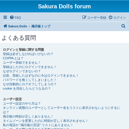
Sakura Dolls forum
FAQ
ユーザー登録
ログイン
検
Sakura Dolls
掲示板トップ
索
よくある質問
ログインと登録に関する問題
登録は必ずしなければいけないの？
COPPA とは？
ユーザー登録できません！
登録はしたのにログインできません！
なぜログインできないの？
以前、登録したはずなのに今はログインできません！
パスワードを無くしてしまいました！
なぜ自動的にログオフしてしまうの？
cookie を消去したらどうなるの？
ユーザー設定
ユーザー設定のやり方は？
オンライン状態のユーザーとしてユーザー名をリストに表示されないようにするに
は？
掲示板の時刻が正しくありません！
タイムゾーンを変更したのに時刻が正しく表示されません！
私の母語が “掲示板の言語” リストにありません！