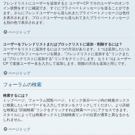
フレンドリストにユーザーを追加すると ユーザーCP でそのユーザーのオンラ
イン状態をすぐに確認でき、すぐにプライベートメッセージを送ることができ
ます。さらにフレンドユーザーから送られきたプライベートメッセージは色付
き表示されます。ブロックユーザーから送られてきたプライベートメッセージ
も別の色で表示されます。
ページトップ
ユーザーをフレンドリストまたはブロックリストに追加・削除するには？
ユーザーをリストに追加するには２つの方法があります。１つは追加したいユ
ーザーのプロフィールページを開き、“フレンドリストに追加する” リンクまた
は “ブロックリストに追加する” リンクをクリックします。もう１つは ユーザー
CP で直接ユーザー名を入力して追加します。削除の方法も追加と同じです。
ページトップ
フォーラムの検索
検索するには？
トップページ、フォーラム閲覧ページ、トピック表示ページ内の検索ボックス
に検索したいキーワードを入力してボタンをクリックしてください。より詳細
な検索は “詳細検索” リンクをクリックすれば検索ページにアクセスできます。
スタイルによっては検索ボックスと詳細検索リンクの位置が通常と異なるかも
しれません。
ページトップ