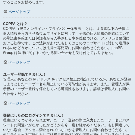
することをお勧めします。
ページトップ
COPPA とは？
COPPA （児童オンライン・プライバシー保護法） とは、１３歳以下の子供に
個人情報を入力させるウェブサイトに対して、子供の個人情報の保管について
の承諾書を親または保護者から入手させる事を義務づける、アメリカ合衆国に
おける法律です。この法律があなたもしくはこのウェブサイトに対して適用さ
れるのかどうかについては法律の専門家にお問い合わせください。phpBB
Group は法律に関するいかなる問い合わせも受け付けておりません。
ページトップ
ユーザー登録できません！
管理人があなたの IPアドレス をアクセス禁止に指定しているか、あなたが登録
しようとしたユーザー名を禁止している可能性があります。また、管理人が掲
示板のユーザー登録を停止している可能性もあります。詳細は管理人にお問い
合わせください。
ページトップ
登録はしたのにログインできません！
理由はいくつか考えられます。ユーザー登録の際に入力したユーザー名とパス
ワードに間違いがなかったかどうかを今一度お確かめください。もし間違って
いない場合、アクセス禁止されていないかを管理人にお問い合わせください。
他に考えられる可能性としては掲示板自体に何か問題が発生しているかもしれ