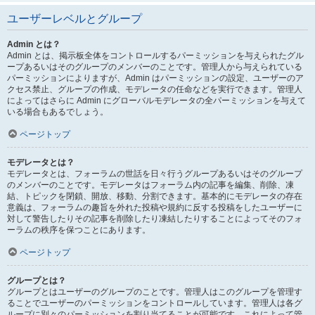
ユーザーレベルとグループ
Admin とは？
Admin とは、掲示板全体をコントロールするパーミッションを与えられたグル
ープあるいはそのグループのメンバーのことです。管理人から与えられている
パーミッションによりますが、Admin はパーミッションの設定、ユーザーのア
クセス禁止、グループの作成、モデレータの任命などを実行できます。管理人
によってはさらに Admin にグローバルモデレータの全パーミッションを与えて
いる場合もあるでしょう。
ページトップ
モデレータとは？
モデレータとは、フォーラムの世話を日々行うグループあるいはそのグループ
のメンバーのことです。モデレータはフォーラム内の記事を編集、削除、凍
結、トピックを閉鎖、開放、移動、分割できます。基本的にモデレータの存在
意義は、フォーラムの趣旨を外れた投稿や規約に反する投稿をしたユーザーに
対して警告したりその記事を削除したり凍結したりすることによってそのフォ
ーラムの秩序を保つことにあります。
ページトップ
グループとは？
グループとはユーザーのグループのことです。管理人はこのグループを管理す
ることでユーザーのパーミッションをコントロールしています。管理人は各グ
ループに別々のパーミッションを割り当てることが可能です。これによって管