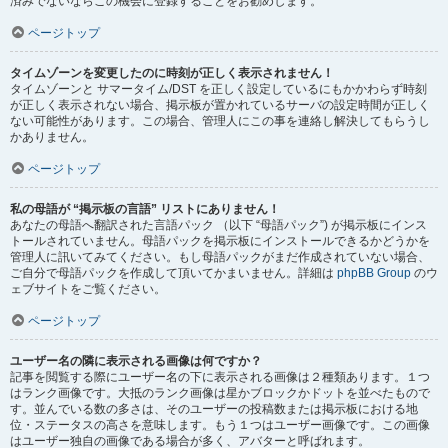
済みでないならこの機会に登録することをお勧めします。
ページトップ
タイムゾーンを変更したのに時刻が正しく表示されません！
タイムゾーンと サマータイム/DST を正しく設定しているにもかかわらず時刻
が正しく表示されない場合、掲示板が置かれているサーバの設定時間が正しく
ない可能性があります。この場合、管理人にこの事を連絡し解決してもらうし
かありません。
ページトップ
私の母語が “掲示板の言語” リストにありません！
あなたの母語へ翻訳された言語パック （以下 “母語パック”) が掲示板にインス
トールされていません。母語パックを掲示板にインストールできるかどうかを
管理人に訊いてみてください。もし母語パックがまだ作成されていない場合、
ご自分で母語パックを作成して頂いてかまいません。詳細は
phpBB Group
のウ
ェブサイトをご覧ください。
ページトップ
ユーザー名の隣に表示される画像は何ですか？
記事を閲覧する際にユーザー名の下に表示される画像は２種類あります。１つ
はランク画像です。大抵のランク画像は星かブロックかドットを並べたもので
す。並んでいる数の多さは、そのユーザーの投稿数または掲示板における地
位・ステータスの高さを意味します。もう１つはユーザー画像です。この画像
はユーザー独自の画像である場合が多く、アバターと呼ばれます。