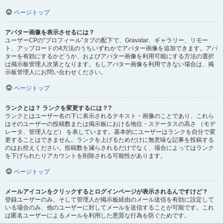
ページトップ
アバター画像を表示させるには？
ユーザーCPの“プロフィール”タブの配下で、Gravatar、ギャラリー、リモー
ト、アップロードの4方法のうちいずれかでアバター画像を追加できます。アバ
ターを有効にするかどうか、およびアバター画像を利用可能にする方法の選択
は掲示板管理人次第となります。もしアバター画像を利用できない場合は、掲
示板管理人にお問い合わせください。
ページトップ
ランクとは？ ランクを変更するには？?
ランクとはユーザー名の下に表示されるテキスト・画像のことであり、これら
はそのユーザーの投稿数または掲示板における地位・ステータスの高さ （モデ
レータ、管理人など） を表しています。基本的にユーザーはランクを自分で変
更することはできません。ランクを上げるためだけに無意味な記事を投稿する
のはお控えください。投稿数を減らされるだけでなく、場合によってはランク
を下げられたりアカウントを削除される可能性があります。
ページトップ
メールアイコンをクリックするとログインページが表示されるんですけど？
登録ユーザーのみ、そして管理人が掲示板経由のメール送信を有効に設定して
いる場合のみ、他のユーザーに対してメールを送信することが可能です。これ
は匿名ユーザーによるメールを利用した悪質な行為を防ぐためです。