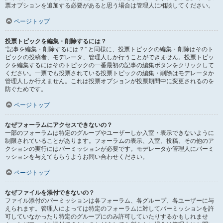
票オプションを追加する必要があると思う場合は管理人に相談してください。
ページトップ
投票トピックを編集・削除するには？
“記事を編集・削除するには？” と同様に、投票トピックの編集・削除はそのト
ピックの投稿者、モデレータ、管理人しか行うことができません。投票トピッ
クを編集するにはそのトピックの一番最初の記事の編集ボタンをクリックして
ください。一票でも投票されている投票トピックの編集・削除はモデレータか
管理人しか行えません。これは投票オプションが投票期間中に変更されるのを
防ぐためです。
ページトップ
なぜフォーラムにアクセスできないの？
一部のフォーラムは特定のグループやユーザーしか入室・表示できないように
制限されていることがあります。フォーラムの表示、入室、投稿、その他のア
クションの実行にはパーミッションが必要です。モデレータか管理人にパーミ
ッションを与えてもらうようお問い合わせください。
ページトップ
なぜファイルを添付できないの？
ファイル添付のパーミッションは各フォーラム、各グループ、各ユーザーに与
えられます。管理人によっては特定のフォーラムに対してパーミッションを許
可していなかったり特定のグループにのみ許可していたりするかもしれませ