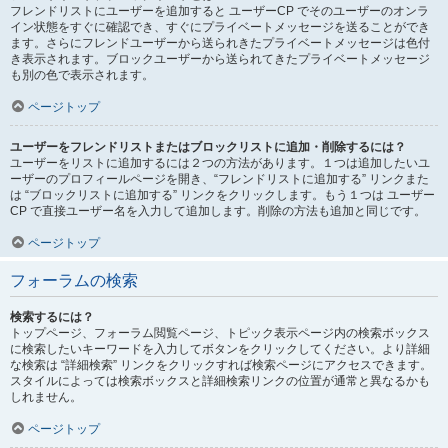
フレンドリストにユーザーを追加すると ユーザーCP でそのユーザーのオンラ
イン状態をすぐに確認でき、すぐにプライベートメッセージを送ることができ
ます。さらにフレンドユーザーから送られきたプライベートメッセージは色付
き表示されます。ブロックユーザーから送られてきたプライベートメッセージ
も別の色で表示されます。
ページトップ
ユーザーをフレンドリストまたはブロックリストに追加・削除するには？
ユーザーをリストに追加するには２つの方法があります。１つは追加したいユ
ーザーのプロフィールページを開き、“フレンドリストに追加する” リンクまた
は “ブロックリストに追加する” リンクをクリックします。もう１つは ユーザー
CP で直接ユーザー名を入力して追加します。削除の方法も追加と同じです。
ページトップ
フォーラムの検索
検索するには？
トップページ、フォーラム閲覧ページ、トピック表示ページ内の検索ボックス
に検索したいキーワードを入力してボタンをクリックしてください。より詳細
な検索は “詳細検索” リンクをクリックすれば検索ページにアクセスできます。
スタイルによっては検索ボックスと詳細検索リンクの位置が通常と異なるかも
しれません。
ページトップ