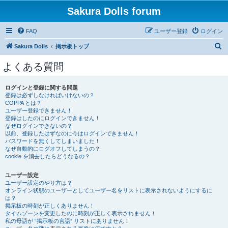
Sakura Dolls forum
FAQ
ユーザー登録
ログイン
検
Sakura Dolls
掲示板トップ
索
よくある質問
ログインと登録に関する問題
登録は必ずしなければいけないの？
COPPA とは？
ユーザー登録できません！
登録はしたのにログインできません！
なぜログインできないの？
以前、登録したはずなのに今はログインできません！
パスワードを無くしてしまいました！
なぜ自動的にログオフしてしまうの？
cookie を消去したらどうなるの？
ユーザー設定
ユーザー設定のやり方は？
オンライン状態のユーザーとしてユーザー名をリストに表示されないようにするに
は？
掲示板の時刻が正しくありません！
タイムゾーンを変更したのに時刻が正しく表示されません！
私の母語が “掲示板の言語” リストにありません！