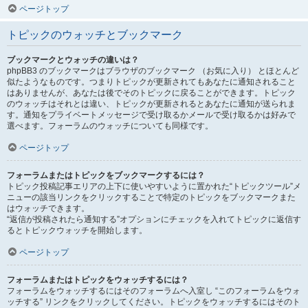
ページトップ
トピックのウォッチとブックマーク
ブックマークとウォッチの違いは？
phpBB3 のブックマークはブラウザのブックマーク （お気に入り） とほとんど
似たようなものです。つまりトピックが更新されてもあなたに通知されること
はありませんが、あなたは後でそのトピックに戻ることができます。トピック
のウォッチはそれとは違い、トピックが更新されるとあなたに通知が送られま
す。通知をプライベートメッセージで受け取るかメールで受け取るかは好みで
選べます。フォーラムのウォッチについても同様です。
ページトップ
フォーラムまたはトピックをブックマークするには？
トピック投稿記事エリアの上下に使いやすいように置かれた“トピックツール”メ
ニューの該当リンクをクリックすることで特定のトピックをブックマークまた
はウォッチできます。
“返信が投稿されたら通知する”オプションにチェックを入れてトピックに返信す
るとトピックウォッチを開始します。
ページトップ
フォーラムまたはトピックをウォッチするには？
フォーラムをウォッチするにはそのフォーラムへ入室し “このフォーラムをウォ
ッチする” リンクをクリックしてください。トピックをウォッチするにはそのト