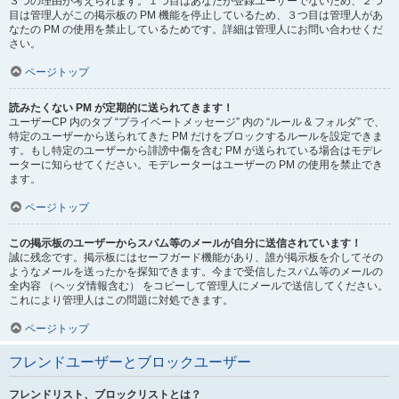
３つの理由が考えられます。１つ目はあなたが登録ユーザーでないため、２つ
目は管理人がこの掲示板の PM 機能を停止しているため、３つ目は管理人があ
なたの PM の使用を禁止しているためです。詳細は管理人にお問い合わせくだ
さい。
ページトップ
読みたくない PM が定期的に送られてきます！
ユーザーCP 内のタブ “プライベートメッセージ” 内の “ルール & フォルダ” で、
特定のユーザーから送られてきた PM だけをブロックするルールを設定できま
す。もし特定のユーザーから誹謗中傷を含む PM が送られている場合はモデレ
ーターに知らせてください。モデレーターはユーザーの PM の使用を禁止でき
ます。
ページトップ
この掲示板のユーザーからスパム等のメールが自分に送信されています！
誠に残念です。掲示板にはセーフガード機能があり、誰が掲示板を介してその
ようなメールを送ったかを探知できます。今まで受信したスパム等のメールの
全内容 （ヘッダ情報含む） をコピーして管理人にメールで送信してください。
これにより管理人はこの問題に対処できます。
ページトップ
フレンドユーザーとブロックユーザー
フレンドリスト、ブロックリストとは？