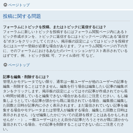
ページトップ
投稿に関する問題
フォーラムにトピックを投稿、またはトピックに返信するには？
フォーラムに新しいトピックを投稿するにはフォーラム閲覧ページ内にあるト
ピック作成ボタンを、トピックに返信するにはトピックページ内にある“返信す
る”ボタンをクリックしてください。掲示板の設定によってはトピックを投稿す
るにはユーザー登録が必要な場合があります。フォーラム閲覧ページの下の方
に、そのフォーラムにおけるあなたのパーミッションがリスト表示されている
はずです。例、トピック投稿: 可、ファイル添付: 可 など。
ページトップ
記事を編集・削除するには？
管理人かモデレータでない限り、通常は一般ユーザーが他のユーザーの記事を
編集・削除することはできません。編集を行う場合は編集したい記事の編集ボ
タンをクリックします。掲示板の設定によってはその記事が作成されてから長
い時間が経過していると編集できない場合がある点にご注意ください。もし編
集しようとしている記事が誰かから既に返信されている場合、編集後に編集し
た回数と日時が記事内に小さく表示されます。まだ返信されていない記事を編
集する場合やモデレータまたは管理人が編集する場合、編集した回数と日時は
表示されません （なぜ編集したかについての足跡を残すことはあるかもしれま
せんが・・） 。一般ユーザーはたとえ自分の記事だろうとそれが既に誰かから
返信されている場合、その記事を削除することはできない点にご注意くださ
い。