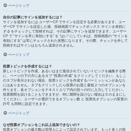
ページトップ
自分の記事にサインを追加するには？
サインを追加するには ユーザーCP でサインを設定する必要があります。ユー
ザーCP でサインを設定した後、投稿画面でチェックボックス
サインを有効に
する
をチェックして投稿すれば、その記事にサインを追加できます。ユーザー
CP で “サインを常に有効にする” を “はい” にしていれば、投稿画面の “サインを
有効にする” は常にチェックされた状態になります。その際、チェックを外して
投稿すればサインはもちろん追加されません。
ページトップ
投票トピックを作成するには？
新しいトピックを作成、あるいはまだ返信されていないトピックを編集する際
に、ページの下の方にあるタブ “投票の作成” をクリックしてください。もしこ
のタブが表示されない場合、投票トピックを作成するパーミッションがあなた
にはありません。タブをクリックしたら投票のお題と最低２つのオプションを
作ります。各オプションをテキストエリア内の別々の行に入力してください。
投票期間を設けることもできますが、特に期間を設けない場合は 0 のままにし
てください。ユーザーが選択できるオプション数 と 投票先オプションの変更の
許可 も同時に設定できます。
ページトップ
なぜ投票オプションをこれ以上追加できないの？
投票オプションの最大数は管理人によって設定されています。もっと多くの投