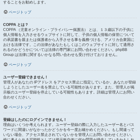
することをお勧めします。
ページトップ
COPPA とは？
COPPA （児童オンライン・プライバシー保護法） とは、１３歳以下の子供に
個人情報を入力させるウェブサイトに対して、子供の個人情報の保管について
の承諾書を親または保護者から入手させる事を義務づける、アメリカ合衆国に
おける法律です。この法律があなたもしくはこのウェブサイトに対して適用さ
れるのかどうかについては法律の専門家にお問い合わせください。phpBB
Group は法律に関するいかなる問い合わせも受け付けておりません。
ページトップ
ユーザー登録できません！
管理人があなたの IPアドレス をアクセス禁止に指定しているか、あなたが登録
しようとしたユーザー名を禁止している可能性があります。また、管理人が掲
示板のユーザー登録を停止している可能性もあります。詳細は管理人にお問い
合わせください。
ページトップ
登録はしたのにログインできません！
理由はいくつか考えられます。ユーザー登録の際に入力したユーザー名とパス
ワードに間違いがなかったかどうかを今一度お確かめください。もし間違って
いない場合、アクセス禁止されていないかを管理人にお問い合わせください。
他に考えられる可能性としては掲示板自体に何か問題が発生しているかもしれ