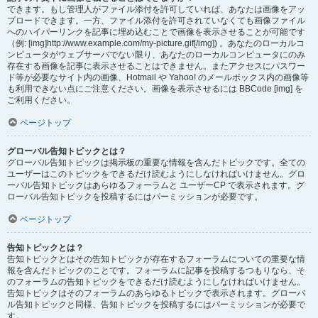
できます。もし管理人がファイル添付を許可していれば、あなたは画像をアッ
プロードできます。一方、ファイル添付を許可されていなくても画像ファイル
へのハイパーリンクを記事に埋め込むことで画像を表示させることが可能です
（例: [img]http://www.example.com/my-picture.gif[/img]) 。あなたのローカルコ
ンピュータがウェブサーバでない限り、あなたのローカルコンピュータにのみ
存在する画像を記事に表示させることはできません。またアクセスにパスワー
ド等が必要なサイト内の画像、Hotmail や Yahoo! のメールボックス内の画像等
も利用できない点にご注意ください。画像を表示させるには BBCode [img] を
ご利用ください。
ページトップ
グローバル告知トピックとは？
グローバル告知トピックは掲示板の重要な情報を含んだトピックです。全ての
ユーザーはこのトピックをできるだけ読むようにしなければいけません。グロ
ーバル告知トピックはあらゆるフォーラムと ユーザーCP で表示されます。グ
ローバル告知トピックを投稿するにはパーミッションが必要です。
ページトップ
告知トピックとは？
告知トピックとはその告知トピックが存在するフォーラムについての重要な情
報を含んだトピックのことです。フォーラムに記事を投稿するつもりなら、そ
のフォーラムの告知トピックをできるだけ読むようにしなければいけません。
告知トピックはそのフォーラムのあらゆるトピックで表示されます。グローバ
ル告知トピックと同様、告知トピックを投稿するにはパーミッションが必要で
す。