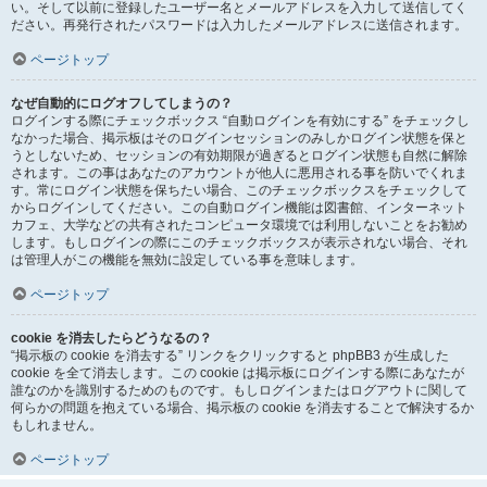
い。そして以前に登録したユーザー名とメールアドレスを入力して送信してく
ださい。再発行されたパスワードは入力したメールアドレスに送信されます。
ページトップ
なぜ自動的にログオフしてしまうの？
ログインする際にチェックボックス “自動ログインを有効にする” をチェックし
なかった場合、掲示板はそのログインセッションのみしかログイン状態を保と
うとしないため、セッションの有効期限が過ぎるとログイン状態も自然に解除
されます。この事はあなたのアカウントが他人に悪用される事を防いでくれま
す。常にログイン状態を保ちたい場合、このチェックボックスをチェックして
からログインしてください。この自動ログイン機能は図書館、インターネット
カフェ、大学などの共有されたコンピュータ環境では利用しないことをお勧め
します。もしログインの際にこのチェックボックスが表示されない場合、それ
は管理人がこの機能を無効に設定している事を意味します。
ページトップ
cookie を消去したらどうなるの？
“掲示板の cookie を消去する” リンクをクリックすると phpBB3 が生成した
cookie を全て消去します。この cookie は掲示板にログインする際にあなたが
誰なのかを識別するためのものです。もしログインまたはログアウトに関して
何らかの問題を抱えている場合、掲示板の cookie を消去することで解決するか
もしれません。
ページトップ