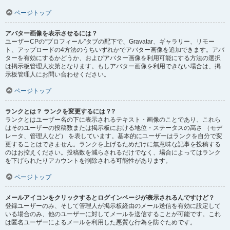
ページトップ
アバター画像を表示させるには？
ユーザーCPの“プロフィール”タブの配下で、Gravatar、ギャラリー、リモー
ト、アップロードの4方法のうちいずれかでアバター画像を追加できます。アバ
ターを有効にするかどうか、およびアバター画像を利用可能にする方法の選択
は掲示板管理人次第となります。もしアバター画像を利用できない場合は、掲
示板管理人にお問い合わせください。
ページトップ
ランクとは？ ランクを変更するには？?
ランクとはユーザー名の下に表示されるテキスト・画像のことであり、これら
はそのユーザーの投稿数または掲示板における地位・ステータスの高さ （モデ
レータ、管理人など） を表しています。基本的にユーザーはランクを自分で変
更することはできません。ランクを上げるためだけに無意味な記事を投稿する
のはお控えください。投稿数を減らされるだけでなく、場合によってはランク
を下げられたりアカウントを削除される可能性があります。
ページトップ
メールアイコンをクリックするとログインページが表示されるんですけど？
登録ユーザーのみ、そして管理人が掲示板経由のメール送信を有効に設定して
いる場合のみ、他のユーザーに対してメールを送信することが可能です。これ
は匿名ユーザーによるメールを利用した悪質な行為を防ぐためです。