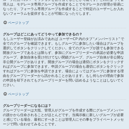
理人は、モデレータ専用グループを作成することでモデレータの管理が容易に
なったり、フォーラム専用グループを作成することで特定のユーザーしか入れ
ないフォーラムを提供することが可能になったりします。
ページトップ
グループはどこにあってどうやって参加できるの？
もしユーザー登録がお済みであれば ユーザーCP 内のタブ “メンバーリスト” で
全てのグループを確認できます。もしグループに参加したい場合はグループを
選択してボタンをクリックしてください。全てのグループが誰でも参加できる
開放グループであるとは限らず、参加にグループリーダーの承認が必要な申請
グループ、参加自体を受け付けてない閉鎖グループ、グループ自体が非公開な
非公開グループがあります。開放グループの場合は適切にボタンをクリックす
ればグループに参加できます。申請グループの場合も適切にボタンをクリック
すればグループに参加を申請できます。場合によってはグループに参加する理
由をグループリーダーから訊かれることがあります。もし何らかの理由で参加
の申請を却下されてもグループリーダーを問い詰めるようなことはしないでく
ださい。
ページトップ
グループリーダーになるには？
グループリーダーは大抵、管理人がグループを作成する際にグループメンバー
の誰かから任命されることがほとんどです。当掲示板に新しいグループが必要
と感じている場合、最初にすべきことは管理人にその事をプライベートメッセ
ージで問い合わせてみることです。