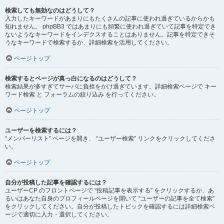
検索しても無効なのはどうして？
入力したキーワードがあまりにもたくさんの記事に使われ過ぎているからかも
知れません。 phpBB3 ではあまりにも頻繁に使われ過ぎていて記事を特定でき
ないようなキーワードをインデクスすることはありません。記事を特定できそ
うなキーワードで検索するか、詳細検索を活用してください。
ページトップ
検索するとページが真っ白になるのはどうして？
検索結果が多すぎてサーバに負担をかけ過ぎています。詳細検索ページで キー
ワード検索 と フォーラムの絞り込み を行ってください。
ページトップ
ユーザーを検索するには？
“メンバーリスト” ページを開き、 “ユーザー検索” リンクをクリックしてくださ
い。
ページトップ
自分が投稿した記事を確認するには？
ユーザーCP のフロントページで “投稿記事を表示する” をクリックするか、あ
るいはあなた自身のプロフィールページを開いて “ユーザーの記事を全て検索”
をクリックしてください。自分が投稿したトピックを確認するには詳細検索ペ
ージで適切に入力・選択してください。