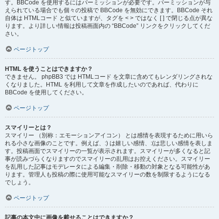
す。BBCode を使用するにはパーミッションが必要です。パーミッションが与
えられている場合でも個々の投稿で BBCode を無効にできます。BBCode それ
自体は HTMLコード と似ていますが、タグを < > ではなく [ ] で閉じる点が異な
ります。より詳しい情報は投稿画面内の “BBCode” リンクをクリックしてくだ
さい。
ページトップ
HTML を使うことはできますか？
できません。 phpBB3 では HTMLコード を文章に含めてもレンダリングされな
くなりました。HTML を利用して文章を作成したいのであれば、代わりに
BBCode を使用してください。
ページトップ
スマイリーとは？
スマイリー （別称：エモーションアイコン） とは感情を表現するために用いら
れる小さな画像のことです。例えば、:) は嬉しい感情、:(は悲しい感情を表しま
す。投稿画面でスマイリーの一覧が表示されます。スマイリーが多くなると記
事が読みづらくなりますのでスマイリーの乱用はお控えください。スマイリー
を乱用した記事はモデレータによる編集・削除・移動の対象となる可能性があ
ります。管理人も投稿の際に使用可能なスマイリーの数を制限するようになる
でしょう。
ページトップ
記事の本文中に画像を載せることはできますか？