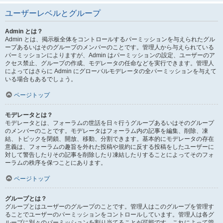
ユーザーレベルとグループ
Admin とは？
Admin とは、掲示板全体をコントロールするパーミッションを与えられたグル
ープあるいはそのグループのメンバーのことです。管理人から与えられている
パーミッションによりますが、Admin はパーミッションの設定、ユーザーのア
クセス禁止、グループの作成、モデレータの任命などを実行できます。管理人
によってはさらに Admin にグローバルモデレータの全パーミッションを与えて
いる場合もあるでしょう。
ページトップ
モデレータとは？
モデレータとは、フォーラムの世話を日々行うグループあるいはそのグループ
のメンバーのことです。モデレータはフォーラム内の記事を編集、削除、凍
結、トピックを閉鎖、開放、移動、分割できます。基本的にモデレータの存在
意義は、フォーラムの趣旨を外れた投稿や規約に反する投稿をしたユーザーに
対して警告したりその記事を削除したり凍結したりすることによってそのフォ
ーラムの秩序を保つことにあります。
ページトップ
グループとは？
グループとはユーザーのグループのことです。管理人はこのグループを管理す
ることでユーザーのパーミッションをコントロールしています。管理人は各グ
ループに別々のパーミッションを割り当てることが可能です。これによって管