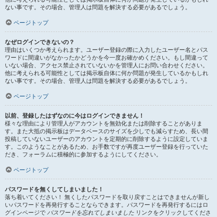
ない事です。その場合、管理人は問題を解決する必要があるでしょう。
ページトップ
なぜログインできないの？
理由はいくつか考えられます。ユーザー登録の際に入力したユーザー名とパス
ワードに間違いがなかったかどうかを今一度お確かめください。もし間違って
いない場合、アクセス禁止されていないかを管理人にお問い合わせください。
他に考えられる可能性としては掲示板自体に何か問題が発生しているかもしれ
ない事です。その場合、管理人は問題を解決する必要があるでしょう。
ページトップ
以前、登録したはずなのに今はログインできません！
様々な理由により管理人がアカウントを無効化または削除することがありま
す。また大抵の掲示板はデータベースのサイズを少しでも減らすため、長い間
投稿していないユーザーのアカウントを定期的に削除するように設定していま
す。このようなことがあるため、お手数ですが再度ユーザー登録を行っていた
だき、フォーラムに積極的に参加するようにしてください。
ページトップ
パスワードを無くしてしまいました！
落ち着いてください！ 無くしたパスワードを取り戻すことはできませんが新し
いパスワードを再発行することならできます。パスワードを再発行するにはロ
グインページで
パスワードを忘れてしまいました
リンクをクリックしてくださ