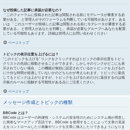
なぜ投稿した記事に承認が必要なの？
「このフォーラムに投稿された記事は閲覧される前にモデレータが審査する必
要がある」 と管理人がそのフォーラムを判断している可能性があります。ある
いは 「このユーザーが投稿した記事は閲覧される前にモデレータが審査する必
要がある」 と管理人があなたを判断し、承認が必要なグループへあなたを配置
している可能性もあります。詳細は管理人にお問い合わせください
ページトップ
トピックの表示位置を上げるには？
“このトピックを上げる” リンクをクリックすればトピックの表示位置をトピッ
クリストの先頭に移動させることができます。しかしそのリンクがどこにも表
示されていない場合、この機能が無効に設定されているかトピックを上げるの
に十分な時間が経過していないかのどちらかが考えられます。トピックに返信
してもトピックは上がりますが、トピックを上げるためだけに返信するのは掲
示板のルールに抵触する可能性がある点にご注意ください。
ページトップ
メッセージ作成とトピックの種類
BBCode とは？
BBCode はユーザーの利便性・システムの安全性のためにシステム側が用意し
た簡単なマークアップ言語です。BBCode を使用することによって文章の見栄
えをコントロールしたり画像やリンクを文章に挿入したりできるようになりま