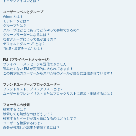
トピックアイコンとは？
ユーザーレベルとグループ
Admin とは？
モデレータとは？
グループとは？
グループはどこにあってどうやって参加できるの？
グループリーダーになるには？
なぜグループによって色が違うの？
デフォルトグループ” とは？
“管理・運営チーム” とは？
PM（プライベートメッセージ）
プライベートメッセージを送信できません！
読みたくない PM が定期的に送られてきます！
この掲示板のユーザーからスパム等のメールが自分に送信されています！
フレンドユーザーとブロックユーザー
フレンドリスト、ブロックリストとは？
ユーザーをフレンドリストまたはブロックリストに追加・削除するには？
フォーラムの検索
検索するには？
検索しても無効なのはどうして？
検索するとページが真っ白になるのはどうして？
ユーザーを検索するには？
自分が投稿した記事を確認するには？