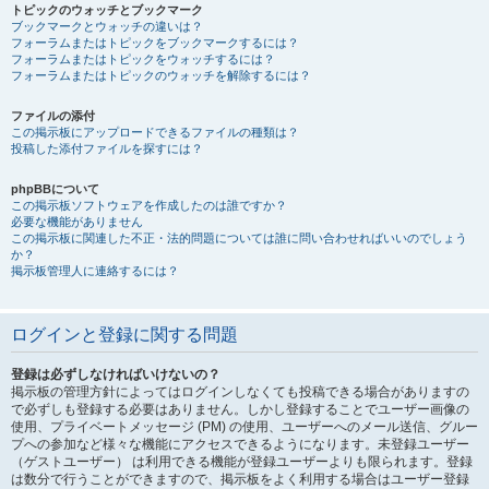
トピックのウォッチとブックマーク
ブックマークとウォッチの違いは？
フォーラムまたはトピックをブックマークするには？
フォーラムまたはトピックをウォッチするには？
フォーラムまたはトピックのウォッチを解除するには？
ファイルの添付
この掲示板にアップロードできるファイルの種類は？
投稿した添付ファイルを探すには？
phpBBについて
この掲示板ソフトウェアを作成したのは誰ですか？
必要な機能がありません
この掲示板に関連した不正・法的問題については誰に問い合わせればいいのでしょう
か？
掲示板管理人に連絡するには？
ログインと登録に関する問題
登録は必ずしなければいけないの？
掲示板の管理方針によってはログインしなくても投稿できる場合がありますの
で必ずしも登録する必要はありません。しかし登録することでユーザー画像の
使用、プライベートメッセージ (PM) の使用、ユーザーへのメール送信、グルー
プへの参加など様々な機能にアクセスできるようになります。未登録ユーザー
（ゲストユーザー） は利用できる機能が登録ユーザーよりも限られます。登録
は数分で行うことができますので、掲示板をよく利用する場合はユーザー登録