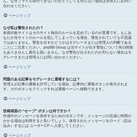
ん。なぜファイル添付できないのかどうしても判らない場合は管理人にお問い
合わせください。
ページトップ
なぜ私は警告されたの？
各掲示板サイトはそのサイト独自のルールを定めているのが普通です。もしあ
なたが当サイトのルールを犯してしまっている場合、警告されていても不思議
ではありません。警告を出すかどうかはモデレータまたは管理人の判断である
ことにご注意ください。phpBB Group は当サイトが出す警告について何の関係
もありませんし責任も負いません。なぜ警告が出されたのか判らない場合はモ
デレータまたは管理人にお問い合わせください。
ページトップ
問題のある記事をモデレータに通報するには？
管理人が記事の通報を許可している場合、記事内に通報ボタンが表示されま
す。そのボタンをクリックすれば通報ページへ移動できます。
ページトップ
投稿画面の “セーブ” ボタンは何ですか？
作成中のメッセージを保存するためのボタンです。メッセージの完成に時間が
かかる場合は利用すると良いでしょう。保存されたメッセージをロード（読み
込み）するには ユーザーCP へ入室してください。
ページトップ