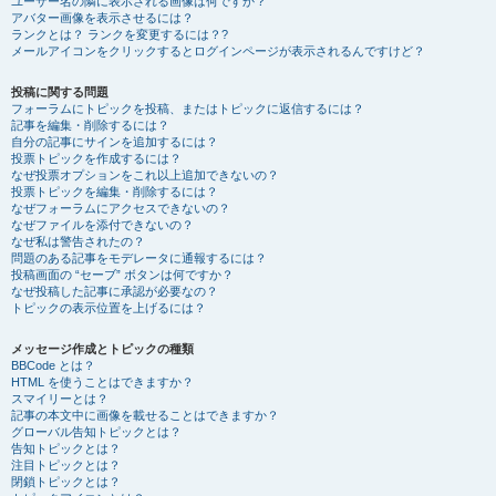
ユーザー名の隣に表示される画像は何ですか？
アバター画像を表示させるには？
ランクとは？ ランクを変更するには？?
メールアイコンをクリックするとログインページが表示されるんですけど？
投稿に関する問題
フォーラムにトピックを投稿、またはトピックに返信するには？
記事を編集・削除するには？
自分の記事にサインを追加するには？
投票トピックを作成するには？
なぜ投票オプションをこれ以上追加できないの？
投票トピックを編集・削除するには？
なぜフォーラムにアクセスできないの？
なぜファイルを添付できないの？
なぜ私は警告されたの？
問題のある記事をモデレータに通報するには？
投稿画面の “セーブ” ボタンは何ですか？
なぜ投稿した記事に承認が必要なの？
トピックの表示位置を上げるには？
メッセージ作成とトピックの種類
BBCode とは？
HTML を使うことはできますか？
スマイリーとは？
記事の本文中に画像を載せることはできますか？
グローバル告知トピックとは？
告知トピックとは？
注目トピックとは？
閉鎖トピックとは？