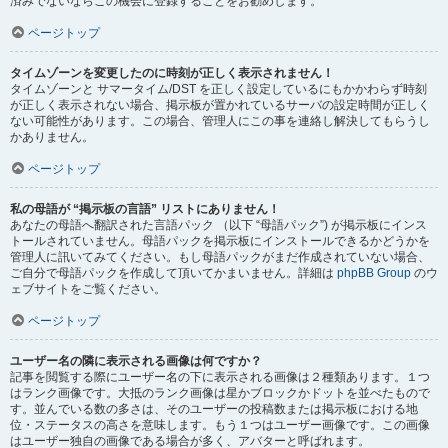
済みでないならこの機会に登録することをお勧めします。
ページトップ
タイムゾーンを変更したのに時刻が正しく表示されません！
タイムゾーンと サマータイム/DST を正しく設定しているにもかかわらず時刻
が正しく表示されない場合、掲示板が置かれているサーバの設定時間が正しく
ない可能性があります。この場合、管理人にこの事を連絡し解決してもらうし
かありません。
ページトップ
私の母語が “掲示板の言語” リストにありません！
あなたの母語へ翻訳された言語パック （以下 “母語パック”) が掲示板にインス
トールされていません。母語パックを掲示板にインストールできるかどうかを
管理人に訊いてみてください。もし母語パックがまだ作成されていない場合、
ご自分で母語パックを作成して頂いてかまいません。詳細は
phpBB Group
のウ
ェブサイトをご覧ください。
ページトップ
ユーザー名の隣に表示される画像は何ですか？
記事を閲覧する際にユーザー名の下に表示される画像は２種類あります。１つ
はランク画像です。大抵のランク画像は星かブロックかドットを並べたもので
す。並んでいる数の多さは、そのユーザーの投稿数または掲示板における地
位・ステータスの高さを意味します。もう１つはユーザー画像です。この画像
はユーザー独自の画像である場合が多く、アバターと呼ばれます。