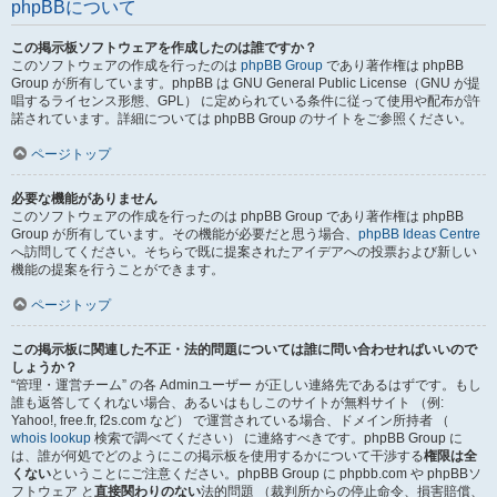
phpBBについて
この掲示板ソフトウェアを作成したのは誰ですか？
このソフトウェアの作成を行ったのは
phpBB Group
であり著作権は phpBB
Group が所有しています。phpBB は GNU General Public License（GNU が提
唱するライセンス形態、GPL） に定められている条件に従って使用や配布が許
諾されています。詳細については phpBB Group のサイトをご参照ください。
ページトップ
必要な機能がありません
このソフトウェアの作成を行ったのは phpBB Group であり著作権は phpBB
Group が所有しています。その機能が必要だと思う場合、
phpBB Ideas Centre
へ訪問してください。そちらで既に提案されたアイデアへの投票および新しい
機能の提案を行うことができます。
ページトップ
この掲示板に関連した不正・法的問題については誰に問い合わせればいいので
しょうか？
“管理・運営チーム” の各 Adminユーザー が正しい連絡先であるはずです。もし
誰も返答してくれない場合、あるいはもしこのサイトが無料サイト （例:
Yahoo!, free.fr, f2s.com など） で運営されている場合、ドメイン所持者 （
whois lookup
検索で調べてください） に連絡すべきです。phpBB Group に
は、誰が何処でどのようにこの掲示板を使用するかについて干渉する
権限は全
くない
ということにご注意ください。phpBB Group に phpbb.com や phpBBソ
フトウェア と
直接関わりのない
法的問題 （裁判所からの停止命令、損害賠償、