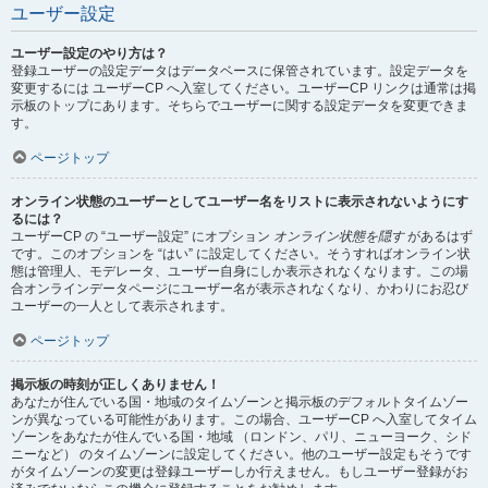
ユーザー設定
ユーザー設定のやり方は？
登録ユーザーの設定データはデータベースに保管されています。設定データを
変更するには ユーザーCP へ入室してください。ユーザーCP リンクは通常は掲
示板のトップにあります。そちらでユーザーに関する設定データを変更できま
す。
ページトップ
オンライン状態のユーザーとしてユーザー名をリストに表示されないようにす
るには？
ユーザーCP の “ユーザー設定” にオプション
オンライン状態を隠す
があるはず
です。このオプションを “はい” に設定してください。そうすればオンライン状
態は管理人、モデレータ、ユーザー自身にしか表示されなくなります。この場
合オンラインデータページにユーザー名が表示されなくなり、かわりにお忍び
ユーザーの一人として表示されます。
ページトップ
掲示板の時刻が正しくありません！
あなたが住んでいる国・地域のタイムゾーンと掲示板のデフォルトタイムゾー
ンが異なっている可能性があります。この場合、ユーザーCP へ入室してタイム
ゾーンをあなたが住んでいる国・地域 （ロンドン、パリ、ニューヨーク、シド
ニーなど） のタイムゾーンに設定してください。他のユーザー設定もそうです
がタイムゾーンの変更は登録ユーザーしか行えません。もしユーザー登録がお