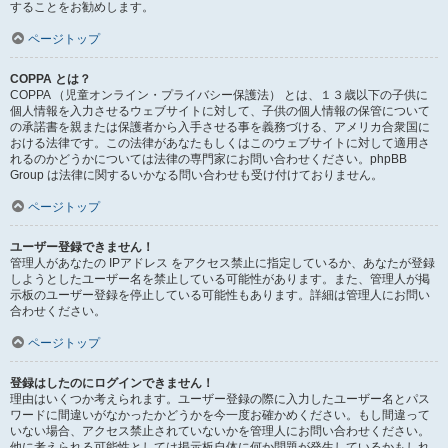
することをお勧めします。
ページトップ
COPPA とは？
COPPA （児童オンライン・プライバシー保護法） とは、１３歳以下の子供に
個人情報を入力させるウェブサイトに対して、子供の個人情報の保管について
の承諾書を親または保護者から入手させる事を義務づける、アメリカ合衆国に
おける法律です。この法律があなたもしくはこのウェブサイトに対して適用さ
れるのかどうかについては法律の専門家にお問い合わせください。phpBB
Group は法律に関するいかなる問い合わせも受け付けておりません。
ページトップ
ユーザー登録できません！
管理人があなたの IPアドレス をアクセス禁止に指定しているか、あなたが登録
しようとしたユーザー名を禁止している可能性があります。また、管理人が掲
示板のユーザー登録を停止している可能性もあります。詳細は管理人にお問い
合わせください。
ページトップ
登録はしたのにログインできません！
理由はいくつか考えられます。ユーザー登録の際に入力したユーザー名とパス
ワードに間違いがなかったかどうかを今一度お確かめください。もし間違って
いない場合、アクセス禁止されていないかを管理人にお問い合わせください。
他に考えられる可能性としては掲示板自体に何か問題が発生しているかもしれ