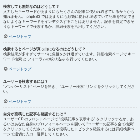
検索しても無効なのはどうして？
入力したキーワードがあまりにもたくさんの記事に使われ過ぎているからかも
知れません。 phpBB3 ではあまりにも頻繁に使われ過ぎていて記事を特定でき
ないようなキーワードをインデクスすることはありません。記事を特定できそ
うなキーワードで検索するか、詳細検索を活用してください。
ページトップ
検索するとページが真っ白になるのはどうして？
検索結果が多すぎてサーバに負担をかけ過ぎています。詳細検索ページで キー
ワード検索 と フォーラムの絞り込み を行ってください。
ページトップ
ユーザーを検索するには？
“メンバーリスト” ページを開き、 “ユーザー検索” リンクをクリックしてくださ
い。
ページトップ
自分が投稿した記事を確認するには？
ユーザーCP のフロントページで “投稿記事を表示する” をクリックするか、あ
るいはあなた自身のプロフィールページを開いて “ユーザーの記事を全て検索”
をクリックしてください。自分が投稿したトピックを確認するには詳細検索ペ
ージで適切に入力・選択してください。