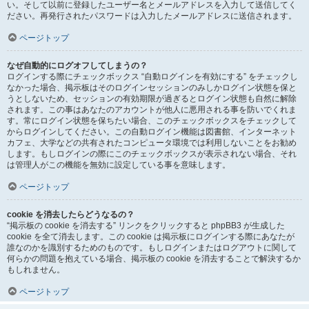
い。そして以前に登録したユーザー名とメールアドレスを入力して送信してく
ださい。再発行されたパスワードは入力したメールアドレスに送信されます。
ページトップ
なぜ自動的にログオフしてしまうの？
ログインする際にチェックボックス “自動ログインを有効にする” をチェックし
なかった場合、掲示板はそのログインセッションのみしかログイン状態を保と
うとしないため、セッションの有効期限が過ぎるとログイン状態も自然に解除
されます。この事はあなたのアカウントが他人に悪用される事を防いでくれま
す。常にログイン状態を保ちたい場合、このチェックボックスをチェックして
からログインしてください。この自動ログイン機能は図書館、インターネット
カフェ、大学などの共有されたコンピュータ環境では利用しないことをお勧め
します。もしログインの際にこのチェックボックスが表示されない場合、それ
は管理人がこの機能を無効に設定している事を意味します。
ページトップ
cookie を消去したらどうなるの？
“掲示板の cookie を消去する” リンクをクリックすると phpBB3 が生成した
cookie を全て消去します。この cookie は掲示板にログインする際にあなたが
誰なのかを識別するためのものです。もしログインまたはログアウトに関して
何らかの問題を抱えている場合、掲示板の cookie を消去することで解決するか
もしれません。
ページトップ