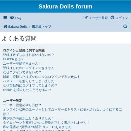
Sakura Dolls forum
FAQ
ユーザー登録
ログイン
検
Sakura Dolls
掲示板トップ
索
よくある質問
ログインと登録に関する問題
登録は必ずしなければいけないの？
COPPA とは？
ユーザー登録できません！
登録はしたのにログインできません！
なぜログインできないの？
以前、登録したはずなのに今はログインできません！
パスワードを無くしてしまいました！
なぜ自動的にログオフしてしまうの？
cookie を消去したらどうなるの？
ユーザー設定
ユーザー設定のやり方は？
オンライン状態のユーザーとしてユーザー名をリストに表示されないようにするに
は？
掲示板の時刻が正しくありません！
タイムゾーンを変更したのに時刻が正しく表示されません！
私の母語が “掲示板の言語” リストにありません！