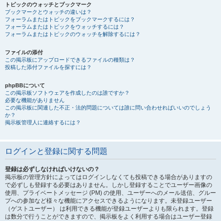
トピックのウォッチとブックマーク
ブックマークとウォッチの違いは？
フォーラムまたはトピックをブックマークするには？
フォーラムまたはトピックをウォッチするには？
フォーラムまたはトピックのウォッチを解除するには？
ファイルの添付
この掲示板にアップロードできるファイルの種類は？
投稿した添付ファイルを探すには？
phpBBについて
この掲示板ソフトウェアを作成したのは誰ですか？
必要な機能がありません
この掲示板に関連した不正・法的問題については誰に問い合わせればいいのでしょう
か？
掲示板管理人に連絡するには？
ログインと登録に関する問題
登録は必ずしなければいけないの？
掲示板の管理方針によってはログインしなくても投稿できる場合がありますの
で必ずしも登録する必要はありません。しかし登録することでユーザー画像の
使用、プライベートメッセージ (PM) の使用、ユーザーへのメール送信、グルー
プへの参加など様々な機能にアクセスできるようになります。未登録ユーザー
（ゲストユーザー） は利用できる機能が登録ユーザーよりも限られます。登録
は数分で行うことができますので、掲示板をよく利用する場合はユーザー登録