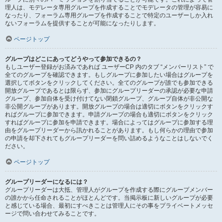
理人は、モデレータ専用グループを作成することでモデレータの管理が容易に
なったり、フォーラム専用グループを作成することで特定のユーザーしか入れ
ないフォーラムを提供することが可能になったりします。
ページトップ
グループはどこにあってどうやって参加できるの？
もしユーザー登録がお済みであれば ユーザーCP 内のタブ “メンバーリスト” で
全てのグループを確認できます。もしグループに参加したい場合はグループを
選択してボタンをクリックしてください。全てのグループが誰でも参加できる
開放グループであるとは限らず、参加にグループリーダーの承認が必要な申請
グループ、参加自体を受け付けてない閉鎖グループ、グループ自体が非公開な
非公開グループがあります。開放グループの場合は適切にボタンをクリックす
ればグループに参加できます。申請グループの場合も適切にボタンをクリック
すればグループに参加を申請できます。場合によってはグループに参加する理
由をグループリーダーから訊かれることがあります。もし何らかの理由で参加
の申請を却下されてもグループリーダーを問い詰めるようなことはしないでく
ださい。
ページトップ
グループリーダーになるには？
グループリーダーは大抵、管理人がグループを作成する際にグループメンバー
の誰かから任命されることがほとんどです。当掲示板に新しいグループが必要
と感じている場合、最初にすべきことは管理人にその事をプライベートメッセ
ージで問い合わせてみることです。