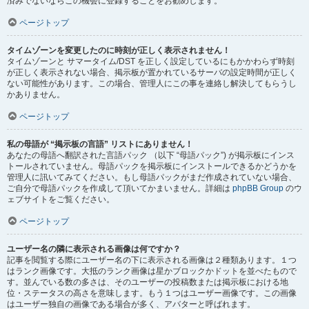
済みでないならこの機会に登録することをお勧めします。
ページトップ
タイムゾーンを変更したのに時刻が正しく表示されません！
タイムゾーンと サマータイム/DST を正しく設定しているにもかかわらず時刻
が正しく表示されない場合、掲示板が置かれているサーバの設定時間が正しく
ない可能性があります。この場合、管理人にこの事を連絡し解決してもらうし
かありません。
ページトップ
私の母語が “掲示板の言語” リストにありません！
あなたの母語へ翻訳された言語パック （以下 “母語パック”) が掲示板にインス
トールされていません。母語パックを掲示板にインストールできるかどうかを
管理人に訊いてみてください。もし母語パックがまだ作成されていない場合、
ご自分で母語パックを作成して頂いてかまいません。詳細は
phpBB Group
のウ
ェブサイトをご覧ください。
ページトップ
ユーザー名の隣に表示される画像は何ですか？
記事を閲覧する際にユーザー名の下に表示される画像は２種類あります。１つ
はランク画像です。大抵のランク画像は星かブロックかドットを並べたもので
す。並んでいる数の多さは、そのユーザーの投稿数または掲示板における地
位・ステータスの高さを意味します。もう１つはユーザー画像です。この画像
はユーザー独自の画像である場合が多く、アバターと呼ばれます。