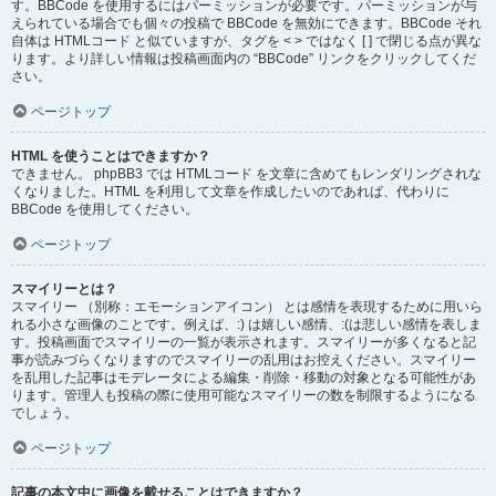
す。BBCode を使用するにはパーミッションが必要です。パーミッションが与
えられている場合でも個々の投稿で BBCode を無効にできます。BBCode それ
自体は HTMLコード と似ていますが、タグを < > ではなく [ ] で閉じる点が異な
ります。より詳しい情報は投稿画面内の “BBCode” リンクをクリックしてくだ
さい。
ページトップ
HTML を使うことはできますか？
できません。 phpBB3 では HTMLコード を文章に含めてもレンダリングされな
くなりました。HTML を利用して文章を作成したいのであれば、代わりに
BBCode を使用してください。
ページトップ
スマイリーとは？
スマイリー （別称：エモーションアイコン） とは感情を表現するために用いら
れる小さな画像のことです。例えば、:) は嬉しい感情、:(は悲しい感情を表しま
す。投稿画面でスマイリーの一覧が表示されます。スマイリーが多くなると記
事が読みづらくなりますのでスマイリーの乱用はお控えください。スマイリー
を乱用した記事はモデレータによる編集・削除・移動の対象となる可能性があ
ります。管理人も投稿の際に使用可能なスマイリーの数を制限するようになる
でしょう。
ページトップ
記事の本文中に画像を載せることはできますか？