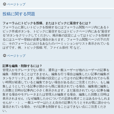
ページトップ
投稿に関する問題
フォーラムにトピックを投稿、またはトピックに返信するには？
フォーラムに新しいトピックを投稿するにはフォーラム閲覧ページ内にあるト
ピック作成ボタンを、トピックに返信するにはトピックページ内にある“返信す
る”ボタンをクリックしてください。掲示板の設定によってはトピックを投稿す
るにはユーザー登録が必要な場合があります。フォーラム閲覧ページの下の方
に、そのフォーラムにおけるあなたのパーミッションがリスト表示されている
はずです。例、トピック投稿: 可、ファイル添付: 可 など。
ページトップ
記事を編集・削除するには？
管理人かモデレータでない限り、通常は一般ユーザーが他のユーザーの記事を
編集・削除することはできません。編集を行う場合は編集したい記事の編集ボ
タンをクリックします。掲示板の設定によってはその記事が作成されてから長
い時間が経過していると編集できない場合がある点にご注意ください。もし編
集しようとしている記事が誰かから既に返信されている場合、編集後に編集し
た回数と日時が記事内に小さく表示されます。まだ返信されていない記事を編
集する場合やモデレータまたは管理人が編集する場合、編集した回数と日時は
表示されません （なぜ編集したかについての足跡を残すことはあるかもしれま
せんが・・） 。一般ユーザーはたとえ自分の記事だろうとそれが既に誰かから
返信されている場合、その記事を削除することはできない点にご注意くださ
い。