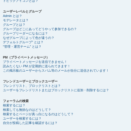
トピックアイコンとは？
ユーザーレベルとグループ
Admin とは？
モデレータとは？
グループとは？
グループはどこにあってどうやって参加できるの？
グループリーダーになるには？
なぜグループによって色が違うの？
デフォルトグループ” とは？
“管理・運営チーム” とは？
PM（プライベートメッセージ）
プライベートメッセージを送信できません！
読みたくない PM が定期的に送られてきます！
この掲示板のユーザーからスパム等のメールが自分に送信されています！
フレンドユーザーとブロックユーザー
フレンドリスト、ブロックリストとは？
ユーザーをフレンドリストまたはブロックリストに追加・削除するには？
フォーラムの検索
検索するには？
検索しても無効なのはどうして？
検索するとページが真っ白になるのはどうして？
ユーザーを検索するには？
自分が投稿した記事を確認するには？