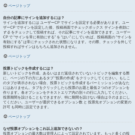
ページトップ
自分の記事にサインを追加するには？
サインを追加するには ユーザーCP でサインを設定する必要があります。ユー
ザーCP でサインを設定した後、投稿画面でチェックボックス
サインを有効に
する
をチェックして投稿すれば、その記事にサインを追加できます。ユーザー
CP で “サインを常に有効にする” を “はい” にしていれば、投稿画面の “サインを
有効にする” は常にチェックされた状態になります。その際、チェックを外して
投稿すればサインはもちろん追加されません。
ページトップ
投票トピックを作成するには？
新しいトピックを作成、あるいはまだ返信されていないトピックを編集する際
に、ページの下の方にあるタブ “投票の作成” をクリックしてください。もしこ
のタブが表示されない場合、投票トピックを作成するパーミッションがあなた
にはありません。タブをクリックしたら投票のお題と最低２つのオプションを
作ります。各オプションをテキストエリア内の別々の行に入力してください。
投票期間を設けることもできますが、特に期間を設けない場合は 0 のままにし
てください。ユーザーが選択できるオプション数 と 投票先オプションの変更の
許可 も同時に設定できます。
ページトップ
なぜ投票オプションをこれ以上追加できないの？
投票オプションの最大数は管理人によって設定されています。もっと多くの投