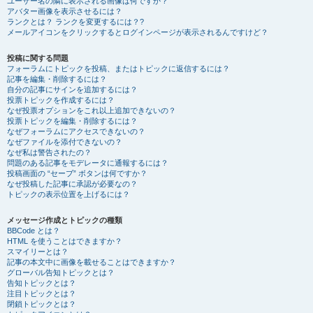
ユーザー名の隣に表示される画像は何ですか？
アバター画像を表示させるには？
ランクとは？ ランクを変更するには？?
メールアイコンをクリックするとログインページが表示されるんですけど？
投稿に関する問題
フォーラムにトピックを投稿、またはトピックに返信するには？
記事を編集・削除するには？
自分の記事にサインを追加するには？
投票トピックを作成するには？
なぜ投票オプションをこれ以上追加できないの？
投票トピックを編集・削除するには？
なぜフォーラムにアクセスできないの？
なぜファイルを添付できないの？
なぜ私は警告されたの？
問題のある記事をモデレータに通報するには？
投稿画面の “セーブ” ボタンは何ですか？
なぜ投稿した記事に承認が必要なの？
トピックの表示位置を上げるには？
メッセージ作成とトピックの種類
BBCode とは？
HTML を使うことはできますか？
スマイリーとは？
記事の本文中に画像を載せることはできますか？
グローバル告知トピックとは？
告知トピックとは？
注目トピックとは？
閉鎖トピックとは？