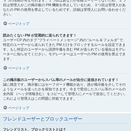
３つの理由が考えられます。１つ目はあなたが登録ユーザーでないため、２つ
目は管理人がこの掲示板の PM 機能を停止しているため、３つ目は管理人があ
なたの PM の使用を禁止しているためです。詳細は管理人にお問い合わせくだ
さい。
ページトップ
読みたくない PM が定期的に送られてきます！
ユーザーCP 内のタブ “プライベートメッセージ” 内の “ルール & フォルダ” で、
特定のユーザーから送られてきた PM だけをブロックするルールを設定できま
す。もし特定のユーザーから誹謗中傷を含む PM が送られている場合はモデレ
ーターに知らせてください。モデレーターはユーザーの PM の使用を禁止でき
ます。
ページトップ
この掲示板のユーザーからスパム等のメールが自分に送信されています！
誠に残念です。掲示板にはセーフガード機能があり、誰が掲示板を介してその
ようなメールを送ったかを探知できます。今まで受信したスパム等のメールの
全内容 （ヘッダ情報含む） をコピーして管理人にメールで送信してください。
これにより管理人はこの問題に対処できます。
ページトップ
フレンドユーザーとブロックユーザー
フレンドリスト、ブロックリストとは？