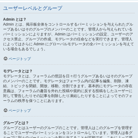
ユーザーレベルとグループ
Admin とは？
Admin とは、掲示板全体をコントロールするパーミッションを与えられたグル
ープあるいはそのグループのメンバーのことです。管理人から与えられている
パーミッションによりますが、Admin はパーミッションの設定、ユーザーのア
クセス禁止、グループの作成、モデレータの任命などを実行できます。管理人
によってはさらに Admin にグローバルモデレータの全パーミッションを与えて
いる場合もあるでしょう。
ページトップ
モデレータとは？
モデレータとは、フォーラムの世話を日々行うグループあるいはそのグループ
のメンバーのことです。モデレータはフォーラム内の記事を編集、削除、凍
結、トピックを閉鎖、開放、移動、分割できます。基本的にモデレータの存在
意義は、フォーラムの趣旨を外れた投稿や規約に反する投稿をしたユーザーに
対して警告したりその記事を削除したり凍結したりすることによってそのフォ
ーラムの秩序を保つことにあります。
ページトップ
グループとは？
グループとはユーザーのグループのことです。管理人はこのグループを管理す
ることでユーザーのパーミッションをコントロールしています。管理人は各グ
ループに別々のパーミッションを割り当てることが可能です。これによって管