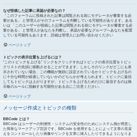
なぜ投稿した記事に承認が必要なの？
「このフォーラムに投稿された記事は閲覧される前にモデレータが審査する必
要がある」 と管理人がそのフォーラムを判断している可能性があります。ある
いは 「このユーザーが投稿した記事は閲覧される前にモデレータが審査する必
要がある」 と管理人があなたを判断し、承認が必要なグループへあなたを配置
している可能性もあります。詳細は管理人にお問い合わせください
ページトップ
トピックの表示位置を上げるには？
“このトピックを上げる” リンクをクリックすればトピックの表示位置をトピッ
クリストの先頭に移動させることができます。しかしそのリンクがどこにも表
示されていない場合、この機能が無効に設定されているかトピックを上げるの
に十分な時間が経過していないかのどちらかが考えられます。トピックに返信
してもトピックは上がりますが、トピックを上げるためだけに返信するのは掲
示板のルールに抵触する可能性がある点にご注意ください。
ページトップ
メッセージ作成とトピックの種類
BBCode とは？
BBCode はユーザーの利便性・システムの安全性のためにシステム側が用意し
た簡単なマークアップ言語です。BBCode を使用することによって文章の見栄
えをコントロールしたり画像やリンクを文章に挿入したりできるようになりま