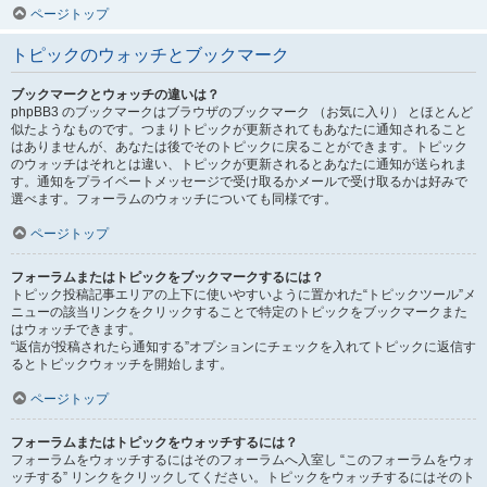
ページトップ
トピックのウォッチとブックマーク
ブックマークとウォッチの違いは？
phpBB3 のブックマークはブラウザのブックマーク （お気に入り） とほとんど
似たようなものです。つまりトピックが更新されてもあなたに通知されること
はありませんが、あなたは後でそのトピックに戻ることができます。トピック
のウォッチはそれとは違い、トピックが更新されるとあなたに通知が送られま
す。通知をプライベートメッセージで受け取るかメールで受け取るかは好みで
選べます。フォーラムのウォッチについても同様です。
ページトップ
フォーラムまたはトピックをブックマークするには？
トピック投稿記事エリアの上下に使いやすいように置かれた“トピックツール”メ
ニューの該当リンクをクリックすることで特定のトピックをブックマークまた
はウォッチできます。
“返信が投稿されたら通知する”オプションにチェックを入れてトピックに返信す
るとトピックウォッチを開始します。
ページトップ
フォーラムまたはトピックをウォッチするには？
フォーラムをウォッチするにはそのフォーラムへ入室し “このフォーラムをウォ
ッチする” リンクをクリックしてください。トピックをウォッチするにはそのト