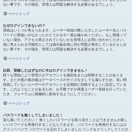
ない事です。その場合、管理人は問題を解決する必要があるでしょう。
ページトップ
なぜログインできないの？
理由はいくつか考えられます。ユーザー登録の際に入力したユーザー名とパス
ワードに間違いがなかったかどうかを今一度お確かめください。もし間違って
いない場合、アクセス禁止されていないかを管理人にお問い合わせください。
他に考えられる可能性としては掲示板自体に何か問題が発生しているかもしれ
ない事です。その場合、管理人は問題を解決する必要があるでしょう。
ページトップ
以前、登録したはずなのに今はログインできません！
様々な理由により管理人がアカウントを無効化または削除することがありま
す。また大抵の掲示板はデータベースのサイズを少しでも減らすため、長い間
投稿していないユーザーのアカウントを定期的に削除するように設定していま
す。このようなことがあるため、お手数ですが再度ユーザー登録を行っていた
だき、フォーラムに積極的に参加するようにしてください。
ページトップ
パスワードを無くしてしまいました！
落ち着いてください！ 無くしたパスワードを取り戻すことはできませんが新し
いパスワードを再発行することならできます。パスワードを再発行するにはロ
グインページで
パスワードを忘れてしまいました
リンクをクリックしてくださ