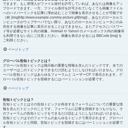
できます。もし管理人がファイル添付を許可していれば、あなたは画像をアッ
プロードできます。一方、ファイル添付を許可されていなくても画像ファイル
へのハイパーリンクを記事に埋め込むことで画像を表示させることが可能です
（例: [img]http://www.example.com/my-picture.gif[/img]) 。あなたのローカルコ
ンピュータがウェブサーバでない限り、あなたのローカルコンピュータにのみ
存在する画像を記事に表示させることはできません。またアクセスにパスワー
ド等が必要なサイト内の画像、Hotmail や Yahoo! のメールボックス内の画像等
も利用できない点にご注意ください。画像を表示させるには BBCode [img] を
ご利用ください。
ページトップ
グローバル告知トピックとは？
グローバル告知トピックは掲示板の重要な情報を含んだトピックです。全ての
ユーザーはこのトピックをできるだけ読むようにしなければいけません。グロ
ーバル告知トピックはあらゆるフォーラムと ユーザーCP で表示されます。グ
ローバル告知トピックを投稿するにはパーミッションが必要です。
ページトップ
告知トピックとは？
告知トピックとはその告知トピックが存在するフォーラムについての重要な情
報を含んだトピックのことです。フォーラムに記事を投稿するつもりなら、そ
のフォーラムの告知トピックをできるだけ読むようにしなければいけません。
告知トピックはそのフォーラムのあらゆるトピックで表示されます。グローバ
ル告知トピックと同様、告知トピックを投稿するにはパーミッションが必要で
す。