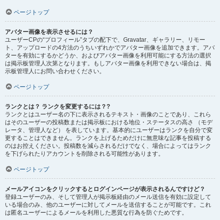
ページトップ
アバター画像を表示させるには？
ユーザーCPの“プロフィール”タブの配下で、Gravatar、ギャラリー、リモー
ト、アップロードの4方法のうちいずれかでアバター画像を追加できます。アバ
ターを有効にするかどうか、およびアバター画像を利用可能にする方法の選択
は掲示板管理人次第となります。もしアバター画像を利用できない場合は、掲
示板管理人にお問い合わせください。
ページトップ
ランクとは？ ランクを変更するには？?
ランクとはユーザー名の下に表示されるテキスト・画像のことであり、これら
はそのユーザーの投稿数または掲示板における地位・ステータスの高さ （モデ
レータ、管理人など） を表しています。基本的にユーザーはランクを自分で変
更することはできません。ランクを上げるためだけに無意味な記事を投稿する
のはお控えください。投稿数を減らされるだけでなく、場合によってはランク
を下げられたりアカウントを削除される可能性があります。
ページトップ
メールアイコンをクリックするとログインページが表示されるんですけど？
登録ユーザーのみ、そして管理人が掲示板経由のメール送信を有効に設定して
いる場合のみ、他のユーザーに対してメールを送信することが可能です。これ
は匿名ユーザーによるメールを利用した悪質な行為を防ぐためです。