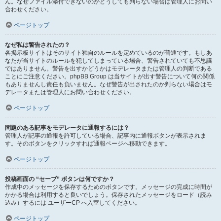
ん。なぜファイル添付できないのかどうしても判らない場合は管理人にお問い
合わせください。
ページトップ
なぜ私は警告されたの？
各掲示板サイトはそのサイト独自のルールを定めているのが普通です。もしあ
なたが当サイトのルールを犯してしまっている場合、警告されていても不思議
ではありません。警告を出すかどうかはモデレータまたは管理人の判断である
ことにご注意ください。phpBB Group は当サイトが出す警告について何の関係
もありませんし責任も負いません。なぜ警告が出されたのか判らない場合はモ
デレータまたは管理人にお問い合わせください。
ページトップ
問題のある記事をモデレータに通報するには？
管理人が記事の通報を許可している場合、記事内に通報ボタンが表示されま
す。そのボタンをクリックすれば通報ページへ移動できます。
ページトップ
投稿画面の “セーブ” ボタンは何ですか？
作成中のメッセージを保存するためのボタンです。メッセージの完成に時間が
かかる場合は利用すると良いでしょう。保存されたメッセージをロード（読み
込み）するには ユーザーCP へ入室してください。
ページトップ