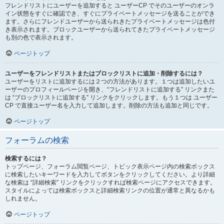
フレンドリストにユーザーを追加すると ユーザーCP でそのユーザーのオンラ
イン状態をすぐに確認でき、すぐにプライベートメッセージを送ることができ
ます。さらにフレンドユーザーから送られきたプライベートメッセージは色付
き表示されます。ブロックユーザーから送られてきたプライベートメッセージ
も別の色で表示されます。
ページトップ
ユーザーをフレンドリストまたはブロックリストに追加・削除するには？
ユーザーをリストに追加するには２つの方法があります。１つは追加したいユ
ーザーのプロフィールページを開き、“フレンドリストに追加する” リンクまた
は “ブロックリストに追加する” リンクをクリックします。もう１つは ユーザー
CP で直接ユーザー名を入力して追加します。削除の方法も追加と同じです。
ページトップ
フォーラムの検索
検索するには？
トップページ、フォーラム閲覧ページ、トピック表示ページ内の検索ボックス
に検索したいキーワードを入力してボタンをクリックしてください。より詳細
な検索は “詳細検索” リンクをクリックすれば検索ページにアクセスできます。
スタイルによっては検索ボックスと詳細検索リンクの位置が通常と異なるかも
しれません。
ページトップ