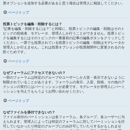
票オプションを追加する必要があると思う場合は管理人に相談してください。
ページトップ
投票トピックを編集・削除するには？
“記事を編集・削除するには？” と同様に、投票トピックの編集・削除はそのト
ピックの投稿者、モデレータ、管理人しか行うことができません。投票トピッ
クを編集するにはそのトピックの一番最初の記事の編集ボタンをクリックして
ください。一票でも投票されている投票トピックの編集・削除はモデレータか
管理人しか行えません。これは投票オプションが投票期間中に変更されるのを
防ぐためです。
ページトップ
なぜフォーラムにアクセスできないの？
一部のフォーラムは特定のグループやユーザーしか入室・表示できないように
制限されていることがあります。フォーラムの表示、入室、投稿、その他のア
クションの実行にはパーミッションが必要です。モデレータか管理人にパーミ
ッションを与えてもらうようお問い合わせください。
ページトップ
なぜファイルを添付できないの？
ファイル添付のパーミッションは各フォーラム、各グループ、各ユーザーに与
えられます。管理人によっては特定のフォーラムに対してパーミッションを許
可していなかったり特定のグループにのみ許可していたりするかもしれませ