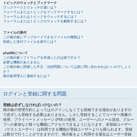
トピックのウォッチとブックマーク
ブックマークとウォッチの違いは？
フォーラムまたはトピックをブックマークするには？
フォーラムまたはトピックをウォッチするには？
フォーラムまたはトピックのウォッチを解除するには？
ファイルの添付
この掲示板にアップロードできるファイルの種類は？
投稿した添付ファイルを探すには？
phpBBについて
この掲示板ソフトウェアを作成したのは誰ですか？
必要な機能がありません
この掲示板に関連した不正・法的問題については誰に問い合わせればいいのでしょう
か？
掲示板管理人に連絡するには？
ログインと登録に関する問題
登録は必ずしなければいけないの？
掲示板の管理方針によってはログインしなくても投稿できる場合がありますの
で必ずしも登録する必要はありません。しかし登録することでユーザー画像の
使用、プライベートメッセージ (PM) の使用、ユーザーへのメール送信、グルー
プへの参加など様々な機能にアクセスできるようになります。未登録ユーザー
（ゲストユーザー） は利用できる機能が登録ユーザーよりも限られます。登録
は数分で行うことができますので、掲示板をよく利用する場合はユーザー登録