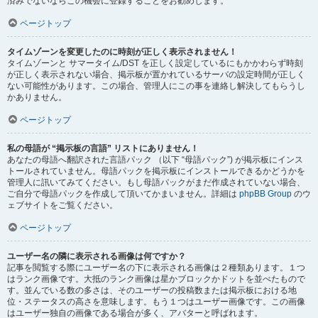
済みでないならこの機会に登録することをお勧めします。
ページトップ
タイムゾーンを変更したのに時刻が正しく表示されません！
タイムゾーンと サマータイム/DST を正しく設定しているにもかかわらず時刻
が正しく表示されない場合、掲示板が置かれているサーバの設定時間が正しく
ない可能性があります。この場合、管理人にこの事を連絡し解決してもらうし
かありません。
ページトップ
私の母語が “掲示板の言語” リストにありません！
あなたの母語へ翻訳された言語パック （以下 “母語パック”) が掲示板にインス
トールされていません。母語パックを掲示板にインストールできるかどうかを
管理人に訊いてみてください。もし母語パックがまだ作成されていない場合、
ご自分で母語パックを作成して頂いてかまいません。詳細は
phpBB Group
のウ
ェブサイトをご覧ください。
ページトップ
ユーザー名の隣に表示される画像は何ですか？
記事を閲覧する際にユーザー名の下に表示される画像は２種類あります。１つ
はランク画像です。大抵のランク画像は星かブロックかドットを並べたもので
す。並んでいる数の多さは、そのユーザーの投稿数または掲示板における地
位・ステータスの高さを意味します。もう１つはユーザー画像です。この画像
はユーザー独自の画像である場合が多く、アバターと呼ばれます。