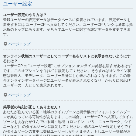
ユーザー設定
ユーザー設定のやり方は？
登録ユーザーの設定データはデータベースに保管されています。設定データを
変更するには ユーザーCP へ入室してください。ユーザーCP リンクは通常は掲
示板のトップにあります。そちらでユーザーに関する設定データを変更できま
す。
ページトップ
オンライン状態のユーザーとしてユーザー名をリストに表示されないようにす
るには？
ユーザーCP の “ユーザー設定” にオプション
オンライン状態を隠す
があるはず
です。このオプションを “はい” に設定してください。そうすればオンライン状
態は管理人、モデレータ、ユーザー自身にしか表示されなくなります。この場
合オンラインデータページにユーザー名が表示されなくなり、かわりにお忍び
ユーザーの一人として表示されます。
ページトップ
掲示板の時刻が正しくありません！
あなたが住んでいる国・地域のタイムゾーンと掲示板のデフォルトタイムゾー
ンが異なっている可能性があります。この場合、ユーザーCP へ入室してタイム
ゾーンをあなたが住んでいる国・地域 （ロンドン、パリ、ニューヨーク、シド
ニーなど） のタイムゾーンに設定してください。他のユーザー設定もそうです
がタイムゾーンの変更は登録ユーザーしか行えません。もしユーザー登録がお