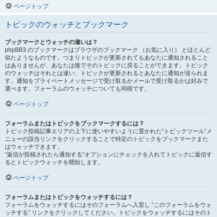
ページトップ
トピックのウォッチとブックマーク
ブックマークとウォッチの違いは？
phpBB3 のブックマークはブラウザのブックマーク （お気に入り） とほとんど
似たようなものです。つまりトピックが更新されてもあなたに通知されること
はありませんが、あなたは後でそのトピックに戻ることができます。トピック
のウォッチはそれとは違い、トピックが更新されるとあなたに通知が送られま
す。通知をプライベートメッセージで受け取るかメールで受け取るかは好みで
選べます。フォーラムのウォッチについても同様です。
ページトップ
フォーラムまたはトピックをブックマークするには？
トピック投稿記事エリアの上下に使いやすいように置かれた“トピックツール”メ
ニューの該当リンクをクリックすることで特定のトピックをブックマークまた
はウォッチできます。
“返信が投稿されたら通知する”オプションにチェックを入れてトピックに返信す
るとトピックウォッチを開始します。
ページトップ
フォーラムまたはトピックをウォッチするには？
フォーラムをウォッチするにはそのフォーラムへ入室し “このフォーラムをウォ
ッチする” リンクをクリックしてください。トピックをウォッチするにはそのト