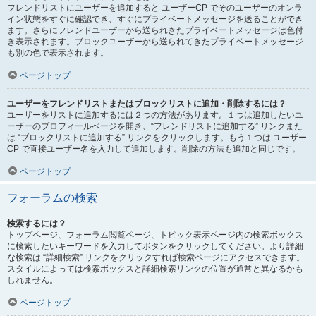
フレンドリストにユーザーを追加すると ユーザーCP でそのユーザーのオンラ
イン状態をすぐに確認でき、すぐにプライベートメッセージを送ることができ
ます。さらにフレンドユーザーから送られきたプライベートメッセージは色付
き表示されます。ブロックユーザーから送られてきたプライベートメッセージ
も別の色で表示されます。
ページトップ
ユーザーをフレンドリストまたはブロックリストに追加・削除するには？
ユーザーをリストに追加するには２つの方法があります。１つは追加したいユ
ーザーのプロフィールページを開き、“フレンドリストに追加する” リンクまた
は “ブロックリストに追加する” リンクをクリックします。もう１つは ユーザー
CP で直接ユーザー名を入力して追加します。削除の方法も追加と同じです。
ページトップ
フォーラムの検索
検索するには？
トップページ、フォーラム閲覧ページ、トピック表示ページ内の検索ボックス
に検索したいキーワードを入力してボタンをクリックしてください。より詳細
な検索は “詳細検索” リンクをクリックすれば検索ページにアクセスできます。
スタイルによっては検索ボックスと詳細検索リンクの位置が通常と異なるかも
しれません。
ページトップ