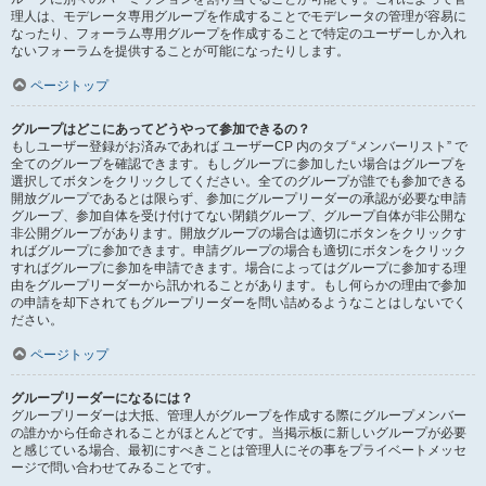
理人は、モデレータ専用グループを作成することでモデレータの管理が容易に
なったり、フォーラム専用グループを作成することで特定のユーザーしか入れ
ないフォーラムを提供することが可能になったりします。
ページトップ
グループはどこにあってどうやって参加できるの？
もしユーザー登録がお済みであれば ユーザーCP 内のタブ “メンバーリスト” で
全てのグループを確認できます。もしグループに参加したい場合はグループを
選択してボタンをクリックしてください。全てのグループが誰でも参加できる
開放グループであるとは限らず、参加にグループリーダーの承認が必要な申請
グループ、参加自体を受け付けてない閉鎖グループ、グループ自体が非公開な
非公開グループがあります。開放グループの場合は適切にボタンをクリックす
ればグループに参加できます。申請グループの場合も適切にボタンをクリック
すればグループに参加を申請できます。場合によってはグループに参加する理
由をグループリーダーから訊かれることがあります。もし何らかの理由で参加
の申請を却下されてもグループリーダーを問い詰めるようなことはしないでく
ださい。
ページトップ
グループリーダーになるには？
グループリーダーは大抵、管理人がグループを作成する際にグループメンバー
の誰かから任命されることがほとんどです。当掲示板に新しいグループが必要
と感じている場合、最初にすべきことは管理人にその事をプライベートメッセ
ージで問い合わせてみることです。