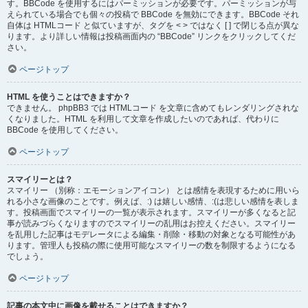
す。BBCode を使用するにはパーミッションが必要です。パーミッションが与
えられている場合でも個々の投稿で BBCode を無効にできます。BBCode それ
自体は HTMLコード と似ていますが、タグを < > ではなく [ ] で閉じる点が異な
ります。より詳しい情報は投稿画面内の “BBCode” リンクをクリックしてくだ
さい。
ページトップ
HTML を使うことはできますか？
できません。 phpBB3 では HTMLコード を文章に含めてもレンダリングされな
くなりました。HTML を利用して文章を作成したいのであれば、代わりに
BBCode を使用してください。
ページトップ
スマイリーとは？
スマイリー （別称：エモーションアイコン） とは感情を表現するために用いら
れる小さな画像のことです。例えば、:) は嬉しい感情、:(は悲しい感情を表しま
す。投稿画面でスマイリーの一覧が表示されます。スマイリーが多くなると記
事が読みづらくなりますのでスマイリーの乱用はお控えください。スマイリー
を乱用した記事はモデレータによる編集・削除・移動の対象となる可能性があ
ります。管理人も投稿の際に使用可能なスマイリーの数を制限するようになる
でしょう。
ページトップ
記事の本文中に画像を載せることはできますか？