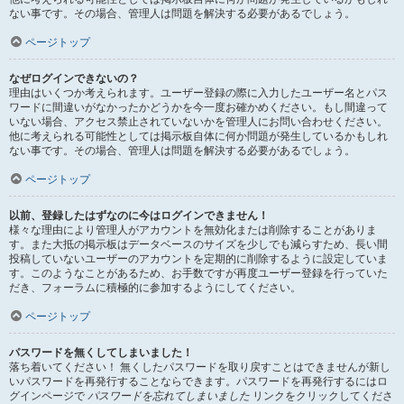
ない事です。その場合、管理人は問題を解決する必要があるでしょう。
ページトップ
なぜログインできないの？
理由はいくつか考えられます。ユーザー登録の際に入力したユーザー名とパス
ワードに間違いがなかったかどうかを今一度お確かめください。もし間違って
いない場合、アクセス禁止されていないかを管理人にお問い合わせください。
他に考えられる可能性としては掲示板自体に何か問題が発生しているかもしれ
ない事です。その場合、管理人は問題を解決する必要があるでしょう。
ページトップ
以前、登録したはずなのに今はログインできません！
様々な理由により管理人がアカウントを無効化または削除することがありま
す。また大抵の掲示板はデータベースのサイズを少しでも減らすため、長い間
投稿していないユーザーのアカウントを定期的に削除するように設定していま
す。このようなことがあるため、お手数ですが再度ユーザー登録を行っていた
だき、フォーラムに積極的に参加するようにしてください。
ページトップ
パスワードを無くしてしまいました！
落ち着いてください！ 無くしたパスワードを取り戻すことはできませんが新し
いパスワードを再発行することならできます。パスワードを再発行するにはロ
グインページで
パスワードを忘れてしまいました
リンクをクリックしてくださ