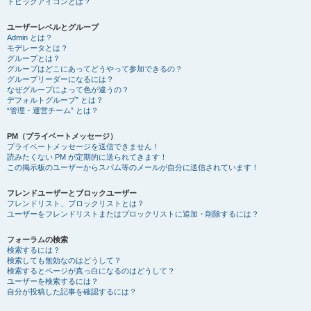
トピックアイコンとは？
ユーザーレベルとグループ
Admin とは？
モデレータとは？
グループとは？
グループはどこにあってどうやって参加できるの？
グループリーダーになるには？
なぜグループによって色が違うの？
デフォルトグループ” とは？
“管理・運営チーム” とは？
PM（プライベートメッセージ）
プライベートメッセージを送信できません！
読みたくない PM が定期的に送られてきます！
この掲示板のユーザーからスパム等のメールが自分に送信されています！
フレンドユーザーとブロックユーザー
フレンドリスト、ブロックリストとは？
ユーザーをフレンドリストまたはブロックリストに追加・削除するには？
フォーラムの検索
検索するには？
検索しても無効なのはどうして？
検索するとページが真っ白になるのはどうして？
ユーザーを検索するには？
自分が投稿した記事を確認するには？