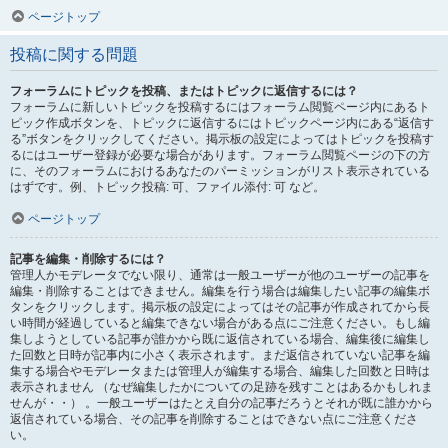
ページトップ
投稿に関する問題
フォーラムにトピックを投稿、またはトピックに返信するには？
フォーラムに新しいトピックを投稿するにはフォーラム閲覧ページ内にあるト
ピック作成ボタンを、トピックに返信するにはトピックページ内にある“返信す
る”ボタンをクリックしてください。掲示板の設定によってはトピックを投稿す
るにはユーザー登録が必要な場合があります。フォーラム閲覧ページの下の方
に、そのフォーラムにおけるあなたのパーミッションがリスト表示されている
はずです。例、トピック投稿: 可、ファイル添付: 可 など。
ページトップ
記事を編集・削除するには？
管理人かモデレータでない限り、通常は一般ユーザーが他のユーザーの記事を
編集・削除することはできません。編集を行う場合は編集したい記事の編集ボ
タンをクリックします。掲示板の設定によってはその記事が作成されてから長
い時間が経過していると編集できない場合がある点にご注意ください。もし編
集しようとしている記事が誰かから既に返信されている場合、編集後に編集し
た回数と日時が記事内に小さく表示されます。まだ返信されていない記事を編
集する場合やモデレータまたは管理人が編集する場合、編集した回数と日時は
表示されません （なぜ編集したかについての足跡を残すことはあるかもしれま
せんが・・） 。一般ユーザーはたとえ自分の記事だろうとそれが既に誰かから
返信されている場合、その記事を削除することはできない点にご注意くださ
い。