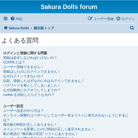
Sakura Dolls forum
FAQ
ユーザー登録
ログイン
検
Sakura Dolls
掲示板トップ
索
よくある質問
ログインと登録に関する問題
登録は必ずしなければいけないの？
COPPA とは？
ユーザー登録できません！
登録はしたのにログインできません！
なぜログインできないの？
以前、登録したはずなのに今はログインできません！
パスワードを無くしてしまいました！
なぜ自動的にログオフしてしまうの？
cookie を消去したらどうなるの？
ユーザー設定
ユーザー設定のやり方は？
オンライン状態のユーザーとしてユーザー名をリストに表示されないようにするに
は？
掲示板の時刻が正しくありません！
タイムゾーンを変更したのに時刻が正しく表示されません！
私の母語が “掲示板の言語” リストにありません！