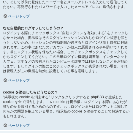
い。そして以前に登録したユーザー名とメールアドレスを入力して送信してく
ださい。再発行されたパスワードは入力したメールアドレスに送信されます。
ページトップ
なぜ自動的にログオフしてしまうの？
ログインする際にチェックボックス “自動ログインを有効にする” をチェックし
なかった場合、掲示板はそのログインセッションのみしかログイン状態を保と
うとしないため、セッションの有効期限が過ぎるとログイン状態も自然に解除
されます。この事はあなたのアカウントが他人に悪用される事を防いでくれま
す。常にログイン状態を保ちたい場合、このチェックボックスをチェックして
からログインしてください。この自動ログイン機能は図書館、インターネット
カフェ、大学などの共有されたコンピュータ環境では利用しないことをお勧め
します。もしログインの際にこのチェックボックスが表示されない場合、それ
は管理人がこの機能を無効に設定している事を意味します。
ページトップ
cookie を消去したらどうなるの？
“掲示板の cookie を消去する” リンクをクリックすると phpBB3 が生成した
cookie を全て消去します。この cookie は掲示板にログインする際にあなたが
誰なのかを識別するためのものです。もしログインまたはログアウトに関して
何らかの問題を抱えている場合、掲示板の cookie を消去することで解決するか
もしれません。
ページトップ