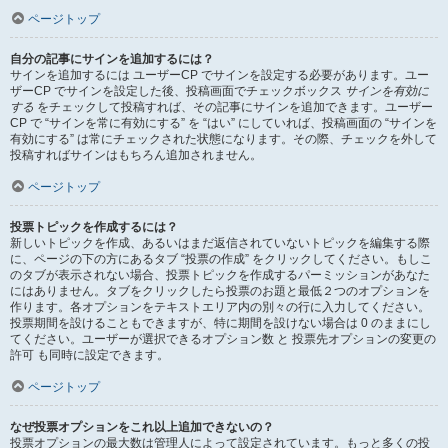
ページトップ
自分の記事にサインを追加するには？
サインを追加するには ユーザーCP でサインを設定する必要があります。ユー
ザーCP でサインを設定した後、投稿画面でチェックボックス
サインを有効に
する
をチェックして投稿すれば、その記事にサインを追加できます。ユーザー
CP で “サインを常に有効にする” を “はい” にしていれば、投稿画面の “サインを
有効にする” は常にチェックされた状態になります。その際、チェックを外して
投稿すればサインはもちろん追加されません。
ページトップ
投票トピックを作成するには？
新しいトピックを作成、あるいはまだ返信されていないトピックを編集する際
に、ページの下の方にあるタブ “投票の作成” をクリックしてください。もしこ
のタブが表示されない場合、投票トピックを作成するパーミッションがあなた
にはありません。タブをクリックしたら投票のお題と最低２つのオプションを
作ります。各オプションをテキストエリア内の別々の行に入力してください。
投票期間を設けることもできますが、特に期間を設けない場合は 0 のままにし
てください。ユーザーが選択できるオプション数 と 投票先オプションの変更の
許可 も同時に設定できます。
ページトップ
なぜ投票オプションをこれ以上追加できないの？
投票オプションの最大数は管理人によって設定されています。もっと多くの投