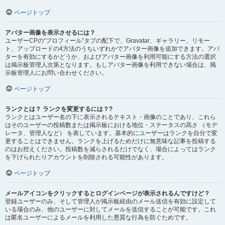
ページトップ
アバター画像を表示させるには？
ユーザーCPの“プロフィール”タブの配下で、Gravatar、ギャラリー、リモー
ト、アップロードの4方法のうちいずれかでアバター画像を追加できます。アバ
ターを有効にするかどうか、およびアバター画像を利用可能にする方法の選択
は掲示板管理人次第となります。もしアバター画像を利用できない場合は、掲
示板管理人にお問い合わせください。
ページトップ
ランクとは？ ランクを変更するには？?
ランクとはユーザー名の下に表示されるテキスト・画像のことであり、これら
はそのユーザーの投稿数または掲示板における地位・ステータスの高さ （モデ
レータ、管理人など） を表しています。基本的にユーザーはランクを自分で変
更することはできません。ランクを上げるためだけに無意味な記事を投稿する
のはお控えください。投稿数を減らされるだけでなく、場合によってはランク
を下げられたりアカウントを削除される可能性があります。
ページトップ
メールアイコンをクリックするとログインページが表示されるんですけど？
登録ユーザーのみ、そして管理人が掲示板経由のメール送信を有効に設定して
いる場合のみ、他のユーザーに対してメールを送信することが可能です。これ
は匿名ユーザーによるメールを利用した悪質な行為を防ぐためです。