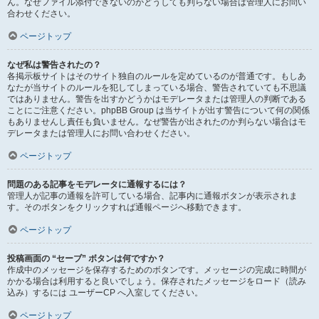
ん。なぜファイル添付できないのかどうしても判らない場合は管理人にお問い
合わせください。
ページトップ
なぜ私は警告されたの？
各掲示板サイトはそのサイト独自のルールを定めているのが普通です。もしあ
なたが当サイトのルールを犯してしまっている場合、警告されていても不思議
ではありません。警告を出すかどうかはモデレータまたは管理人の判断である
ことにご注意ください。phpBB Group は当サイトが出す警告について何の関係
もありませんし責任も負いません。なぜ警告が出されたのか判らない場合はモ
デレータまたは管理人にお問い合わせください。
ページトップ
問題のある記事をモデレータに通報するには？
管理人が記事の通報を許可している場合、記事内に通報ボタンが表示されま
す。そのボタンをクリックすれば通報ページへ移動できます。
ページトップ
投稿画面の “セーブ” ボタンは何ですか？
作成中のメッセージを保存するためのボタンです。メッセージの完成に時間が
かかる場合は利用すると良いでしょう。保存されたメッセージをロード（読み
込み）するには ユーザーCP へ入室してください。
ページトップ