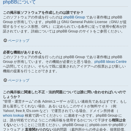
phpBBについて
この掲示板ソフトウェアを作成したのは誰ですか？
このソフトウェアの作成を行ったのは
phpBB Group
であり著作権は phpBB
Group が所有しています。phpBB は GNU General Public License（GNU が提
唱するライセンス形態、GPL） に定められている条件に従って使用や配布が許
諾されています。詳細については phpBB Group のサイトをご参照ください。
ページトップ
必要な機能がありません
このソフトウェアの作成を行ったのは phpBB Group であり著作権は phpBB
Group が所有しています。その機能が必要だと思う場合、
phpBB Ideas Centre
へ訪問してください。そちらで既に提案されたアイデアへの投票および新しい
機能の提案を行うことができます。
ページトップ
この掲示板に関連した不正・法的問題については誰に問い合わせればいいので
しょうか？
“管理・運営チーム” の各 Adminユーザー が正しい連絡先であるはずです。もし
誰も返答してくれない場合、あるいはもしこのサイトが無料サイト （例:
Yahoo!, free.fr, f2s.com など） で運営されている場合、ドメイン所持者 （
whois lookup
検索で調べてください） に連絡すべきです。phpBB Group に
は、誰が何処でどのようにこの掲示板を使用するかについて干渉する
権限は全
くない
ということにご注意ください。phpBB Group に phpbb.com や phpBBソ
フトウェア と
直接関わりのない
法的問題 （裁判所からの停止命令、損害賠償、