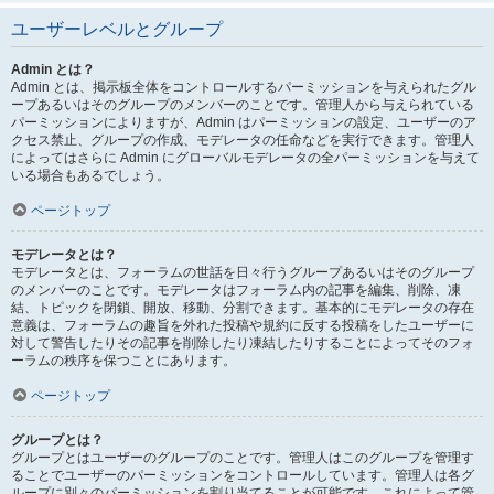
ユーザーレベルとグループ
Admin とは？
Admin とは、掲示板全体をコントロールするパーミッションを与えられたグル
ープあるいはそのグループのメンバーのことです。管理人から与えられている
パーミッションによりますが、Admin はパーミッションの設定、ユーザーのア
クセス禁止、グループの作成、モデレータの任命などを実行できます。管理人
によってはさらに Admin にグローバルモデレータの全パーミッションを与えて
いる場合もあるでしょう。
ページトップ
モデレータとは？
モデレータとは、フォーラムの世話を日々行うグループあるいはそのグループ
のメンバーのことです。モデレータはフォーラム内の記事を編集、削除、凍
結、トピックを閉鎖、開放、移動、分割できます。基本的にモデレータの存在
意義は、フォーラムの趣旨を外れた投稿や規約に反する投稿をしたユーザーに
対して警告したりその記事を削除したり凍結したりすることによってそのフォ
ーラムの秩序を保つことにあります。
ページトップ
グループとは？
グループとはユーザーのグループのことです。管理人はこのグループを管理す
ることでユーザーのパーミッションをコントロールしています。管理人は各グ
ループに別々のパーミッションを割り当てることが可能です。これによって管