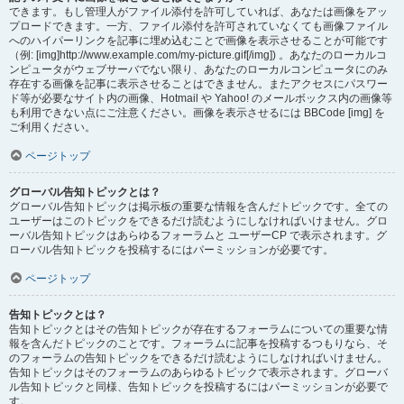
できます。もし管理人がファイル添付を許可していれば、あなたは画像をアッ
プロードできます。一方、ファイル添付を許可されていなくても画像ファイル
へのハイパーリンクを記事に埋め込むことで画像を表示させることが可能です
（例: [img]http://www.example.com/my-picture.gif[/img]) 。あなたのローカルコ
ンピュータがウェブサーバでない限り、あなたのローカルコンピュータにのみ
存在する画像を記事に表示させることはできません。またアクセスにパスワー
ド等が必要なサイト内の画像、Hotmail や Yahoo! のメールボックス内の画像等
も利用できない点にご注意ください。画像を表示させるには BBCode [img] を
ご利用ください。
ページトップ
グローバル告知トピックとは？
グローバル告知トピックは掲示板の重要な情報を含んだトピックです。全ての
ユーザーはこのトピックをできるだけ読むようにしなければいけません。グロ
ーバル告知トピックはあらゆるフォーラムと ユーザーCP で表示されます。グ
ローバル告知トピックを投稿するにはパーミッションが必要です。
ページトップ
告知トピックとは？
告知トピックとはその告知トピックが存在するフォーラムについての重要な情
報を含んだトピックのことです。フォーラムに記事を投稿するつもりなら、そ
のフォーラムの告知トピックをできるだけ読むようにしなければいけません。
告知トピックはそのフォーラムのあらゆるトピックで表示されます。グローバ
ル告知トピックと同様、告知トピックを投稿するにはパーミッションが必要で
す。