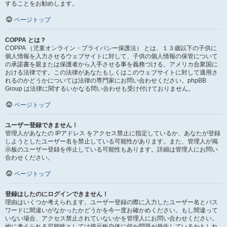
することをお勧めします。
ページトップ
COPPA とは？
COPPA （児童オンライン・プライバシー保護法） とは、１３歳以下の子供に
個人情報を入力させるウェブサイトに対して、子供の個人情報の保管について
の承諾書を親または保護者から入手させる事を義務づける、アメリカ合衆国に
おける法律です。この法律があなたもしくはこのウェブサイトに対して適用さ
れるのかどうかについては法律の専門家にお問い合わせください。phpBB
Group は法律に関するいかなる問い合わせも受け付けておりません。
ページトップ
ユーザー登録できません！
管理人があなたの IPアドレス をアクセス禁止に指定しているか、あなたが登録
しようとしたユーザー名を禁止している可能性があります。また、管理人が掲
示板のユーザー登録を停止している可能性もあります。詳細は管理人にお問い
合わせください。
ページトップ
登録はしたのにログインできません！
理由はいくつか考えられます。ユーザー登録の際に入力したユーザー名とパス
ワードに間違いがなかったかどうかを今一度お確かめください。もし間違って
いない場合、アクセス禁止されていないかを管理人にお問い合わせください。
他に考えられる可能性としては掲示板自体に何か問題が発生しているかもしれ