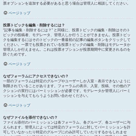
票オプションを追加する必要があると思う場合は管理人に相談してください。
ページトップ
投票トピックを編集・削除するには？
“記事を編集・削除するには？” と同様に、投票トピックの編集・削除はそのト
ピックの投稿者、モデレータ、管理人しか行うことができません。投票トピッ
クを編集するにはそのトピックの一番最初の記事の編集ボタンをクリックして
ください。一票でも投票されている投票トピックの編集・削除はモデレータか
管理人しか行えません。これは投票オプションが投票期間中に変更されるのを
防ぐためです。
ページトップ
なぜフォーラムにアクセスできないの？
一部のフォーラムは特定のグループやユーザーしか入室・表示できないように
制限されていることがあります。フォーラムの表示、入室、投稿、その他のア
クションの実行にはパーミッションが必要です。モデレータか管理人にパーミ
ッションを与えてもらうようお問い合わせください。
ページトップ
なぜファイルを添付できないの？
ファイル添付のパーミッションは各フォーラム、各グループ、各ユーザーに与
えられます。管理人によっては特定のフォーラムに対してパーミッションを許
可していなかったり特定のグループにのみ許可していたりするかもしれませ