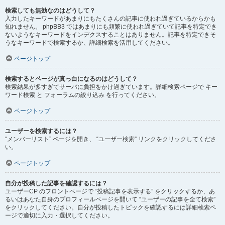
検索しても無効なのはどうして？
入力したキーワードがあまりにもたくさんの記事に使われ過ぎているからかも
知れません。 phpBB3 ではあまりにも頻繁に使われ過ぎていて記事を特定でき
ないようなキーワードをインデクスすることはありません。記事を特定できそ
うなキーワードで検索するか、詳細検索を活用してください。
ページトップ
検索するとページが真っ白になるのはどうして？
検索結果が多すぎてサーバに負担をかけ過ぎています。詳細検索ページで キー
ワード検索 と フォーラムの絞り込み を行ってください。
ページトップ
ユーザーを検索するには？
“メンバーリスト” ページを開き、 “ユーザー検索” リンクをクリックしてくださ
い。
ページトップ
自分が投稿した記事を確認するには？
ユーザーCP のフロントページで “投稿記事を表示する” をクリックするか、あ
るいはあなた自身のプロフィールページを開いて “ユーザーの記事を全て検索”
をクリックしてください。自分が投稿したトピックを確認するには詳細検索ペ
ージで適切に入力・選択してください。