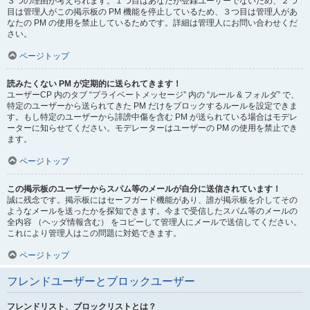
３つの理由が考えられます。１つ目はあなたが登録ユーザーでないため、２つ
目は管理人がこの掲示板の PM 機能を停止しているため、３つ目は管理人があ
なたの PM の使用を禁止しているためです。詳細は管理人にお問い合わせくだ
さい。
ページトップ
読みたくない PM が定期的に送られてきます！
ユーザーCP 内のタブ “プライベートメッセージ” 内の “ルール & フォルダ” で、
特定のユーザーから送られてきた PM だけをブロックするルールを設定できま
す。もし特定のユーザーから誹謗中傷を含む PM が送られている場合はモデレ
ーターに知らせてください。モデレーターはユーザーの PM の使用を禁止でき
ます。
ページトップ
この掲示板のユーザーからスパム等のメールが自分に送信されています！
誠に残念です。掲示板にはセーフガード機能があり、誰が掲示板を介してその
ようなメールを送ったかを探知できます。今まで受信したスパム等のメールの
全内容 （ヘッダ情報含む） をコピーして管理人にメールで送信してください。
これにより管理人はこの問題に対処できます。
ページトップ
フレンドユーザーとブロックユーザー
フレンドリスト、ブロックリストとは？