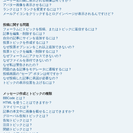
ユーザー名の隣に表示される画像は何ですか？
アバター画像を表示させるには？
ランクとは？ ランクを変更するには？?
メールアイコンをクリックするとログインページが表示されるんですけど？
投稿に関する問題
フォーラムにトピックを投稿、またはトピックに返信するには？
記事を編集・削除するには？
自分の記事にサインを追加するには？
投票トピックを作成するには？
なぜ投票オプションをこれ以上追加できないの？
投票トピックを編集・削除するには？
なぜフォーラムにアクセスできないの？
なぜファイルを添付できないの？
なぜ私は警告されたの？
問題のある記事をモデレータに通報するには？
投稿画面の “セーブ” ボタンは何ですか？
なぜ投稿した記事に承認が必要なの？
トピックの表示位置を上げるには？
メッセージ作成とトピックの種類
BBCode とは？
HTML を使うことはできますか？
スマイリーとは？
記事の本文中に画像を載せることはできますか？
グローバル告知トピックとは？
告知トピックとは？
注目トピックとは？
閉鎖トピックとは？