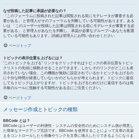
なぜ投稿した記事に承認が必要なの？
「このフォーラムに投稿された記事は閲覧される前にモデレータが審査する必
要がある」 と管理人がそのフォーラムを判断している可能性があります。ある
いは 「このユーザーが投稿した記事は閲覧される前にモデレータが審査する必
要がある」 と管理人があなたを判断し、承認が必要なグループへあなたを配置
している可能性もあります。詳細は管理人にお問い合わせください
ページトップ
トピックの表示位置を上げるには？
“このトピックを上げる” リンクをクリックすればトピックの表示位置をトピッ
クリストの先頭に移動させることができます。しかしそのリンクがどこにも表
示されていない場合、この機能が無効に設定されているかトピックを上げるの
に十分な時間が経過していないかのどちらかが考えられます。トピックに返信
してもトピックは上がりますが、トピックを上げるためだけに返信するのは掲
示板のルールに抵触する可能性がある点にご注意ください。
ページトップ
メッセージ作成とトピックの種類
BBCode とは？
BBCode はユーザーの利便性・システムの安全性のためにシステム側が用意し
た簡単なマークアップ言語です。BBCode を使用することによって文章の見栄
えをコントロールしたり画像やリンクを文章に挿入したりできるようになりま