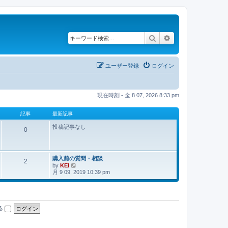
検索
詳細検索
ユーザー登録
ログイン
現在時刻 - 金 8 07, 2026 8:33 pm
記事
最新記事
投稿記事なし
0
購入前の質問・相談
2
by
KEI
最
月 9 09, 2019 10:39 pm
新
記
事
る