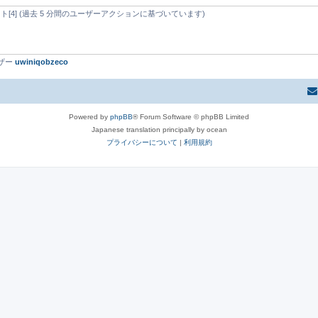
d ゲスト[4] (過去 5 分間のユーザーアクションに基づいています)
ーザー
uwiniqobzeco
Powered by
phpBB
® Forum Software © phpBB Limited
Japanese translation principally by ocean
プライバシーについて
|
利用規約