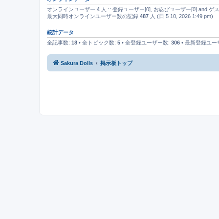
オンラインユーザー
4
人 :: 登録ユーザー[0], お忍びユーザー[0] an
最大同時オンラインユーザー数の記録
487
人 (日 5 10, 2026 1:49 pm)
統計データ
全記事数:
18
• 全トピック数:
5
• 全登録ユーザー数:
306
• 最新登録ユ
Sakura Dolls
掲示板トップ