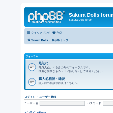
Sakura Dolls foru
Sakura Dolls forum
クイックリンク
FAQ
Sakura Dolls
掲示板トップ
フォーラム
最初に
等身大ぬいぐるみの為のフォーラムです。
極度な性的なもの（ハメ撮り等）はご遠慮ください。
購入前相談・雑談
購入前の相談や雑談はこちらへ
ログイン
•
ユーザー登録
ユーザー名:
パスワード:
オンラインデータ