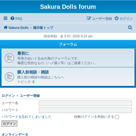
Sakura Dolls forum
FAQ
ユーザー登録
ログイン
検
Sakura Dolls
掲示板トップ
索
現在時刻 - 金 8 07, 2026 8:24 am
フォーラム
最初に
等身大ぬいぐるみの為のフォーラムです。
極度な性的なもの（ハメ撮り等）はご遠慮ください。
購入前相談・雑談
購入前の相談や雑談はこちらへ
トピック:
2
ログイン
•
ユーザー登録
ユーザー名:
パスワード:
パスワードを忘れてしまいました
自動ログインを有効にする
オンラインデータ