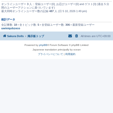
オンラインユーザー
3
人 :: 登録ユーザー[0], お忍びユーザー[0] and ゲスト[3] (過去 5 分
間のユーザーアクションに基づいています)
最大同時オンラインユーザー数の記録
487
人 (日 5 10, 2026 1:49 pm)
統計データ
全記事数:
18
• 全トピック数:
5
• 全登録ユーザー数:
306
• 最新登録ユーザー
uwiniqobzeco
Sakura Dolls
掲示板トップ
All times are
UTC+09:00
Powered by
phpBB
® Forum Software © phpBB Limited
Japanese translation principally by ocean
プライバシーについて
|
利用規約