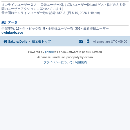
オンラインユーザー
3
人 :: 登録ユーザー[0], お忍びユーザー[0] and ゲスト[3] (過去 5 分
間のユーザーアクションに基づいています)
最大同時オンラインユーザー数の記録
487
人 (日 5 10, 2026 1:49 pm)
統計データ
全記事数:
18
• 全トピック数:
5
• 全登録ユーザー数:
306
• 最新登録ユーザー
uwiniqobzeco
Sakura Dolls
掲示板トップ
All times are
UTC+09:00
Powered by
phpBB
® Forum Software © phpBB Limited
Japanese translation principally by ocean
プライバシーについて
|
利用規約