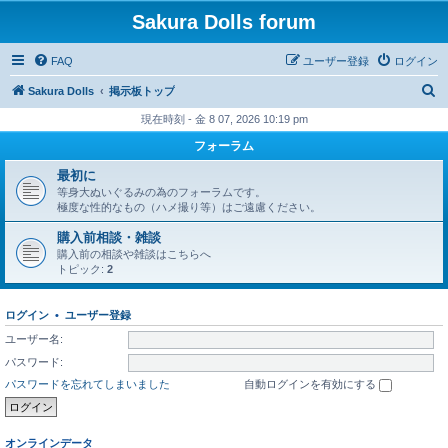
Sakura Dolls forum
FAQ
ユーザー登録
ログイン
検
Sakura Dolls
掲示板トップ
索
現在時刻 - 金 8 07, 2026 10:19 pm
フォーラム
最初に
等身大ぬいぐるみの為のフォーラムです。
極度な性的なもの（ハメ撮り等）はご遠慮ください。
購入前相談・雑談
購入前の相談や雑談はこちらへ
トピック:
2
ログイン
•
ユーザー登録
ユーザー名:
パスワード:
パスワードを忘れてしまいました
自動ログインを有効にする
オンラインデータ