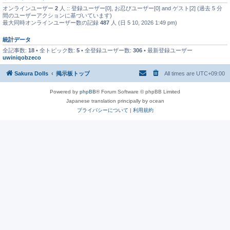
オンラインユーザー
2
人 :: 登録ユーザー[0], お忍びユーザー[0] and ゲスト[2] (過去 5 分
間のユーザーアクションに基づいています)
最大同時オンラインユーザー数の記録
487
人 (日 5 10, 2026 1:49 pm)
統計データ
全記事数:
18
• 全トピック数:
5
• 全登録ユーザー数:
306
• 最新登録ユーザー
uwiniqobzeco
Sakura Dolls
掲示板トップ
All times are
UTC+09:00
Powered by
phpBB
® Forum Software © phpBB Limited
Japanese translation principally by ocean
プライバシーについて
|
利用規約