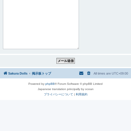
Sakura Dolls
掲示板トップ
All times are
UTC+09:00
Powered by
phpBB
® Forum Software © phpBB Limited
Japanese translation principally by ocean
プライバシーについて
|
利用規約