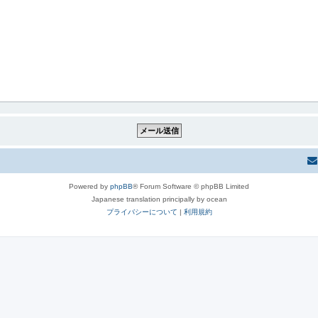
Powered by
phpBB
® Forum Software © phpBB Limited
Japanese translation principally by ocean
プライバシーについて
|
利用規約