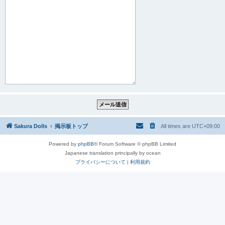
Sakura Dolls
掲示板トップ
All times are
UTC+09:00
Powered by
phpBB
® Forum Software © phpBB Limited
Japanese translation principally by ocean
プライバシーについて
|
利用規約