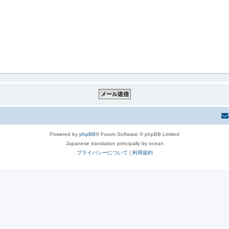
Powered by
phpBB
® Forum Software © phpBB Limited
Japanese translation principally by ocean
プライバシーについて
|
利用規約