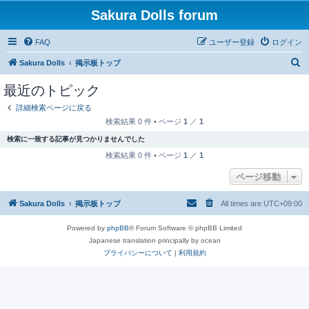
Sakura Dolls forum
FAQ
ユーザー登録
ログイン
検
Sakura Dolls
掲示板トップ
索
最近のトピック
詳細検索ページに戻る
検索結果 0 件 • ページ
1
／
1
検索に一致する記事が見つかりませんでした
検索結果 0 件 • ページ
1
／
1
ページ移動
Sakura Dolls
掲示板トップ
All times are
UTC+09:00
Powered by
phpBB
® Forum Software © phpBB Limited
Japanese translation principally by ocean
プライバシーについて
|
利用規約