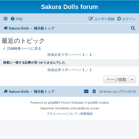
Sakura Dolls forum
FAQ
ユーザー登録
ログイン
検
Sakura Dolls
掲示板トップ
索
最近のトピック
詳細検索ページに戻る
検索結果 0 件 • ページ
1
／
1
検索に一致する記事が見つかりませんでした
検索結果 0 件 • ページ
1
／
1
ページ移動
Sakura Dolls
掲示板トップ
All times are
UTC+09:00
Powered by
phpBB
® Forum Software © phpBB Limited
Japanese translation principally by ocean
プライバシーについて
|
利用規約