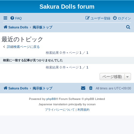
Sakura Dolls forum
FAQ
ユーザー登録
ログイン
検
Sakura Dolls
掲示板トップ
索
最近のトピック
詳細検索ページに戻る
検索結果 0 件 • ページ
1
／
1
検索に一致する記事が見つかりませんでした
検索結果 0 件 • ページ
1
／
1
ページ移動
Sakura Dolls
掲示板トップ
All times are
UTC+09:00
Powered by
phpBB
® Forum Software © phpBB Limited
Japanese translation principally by ocean
プライバシーについて
|
利用規約