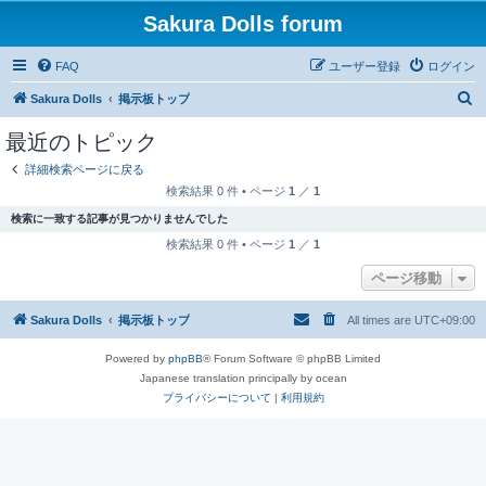
Sakura Dolls forum
FAQ
ユーザー登録
ログイン
検
Sakura Dolls
掲示板トップ
索
最近のトピック
詳細検索ページに戻る
検索結果 0 件 • ページ
1
／
1
検索に一致する記事が見つかりませんでした
検索結果 0 件 • ページ
1
／
1
ページ移動
Sakura Dolls
掲示板トップ
All times are
UTC+09:00
Powered by
phpBB
® Forum Software © phpBB Limited
Japanese translation principally by ocean
プライバシーについて
|
利用規約