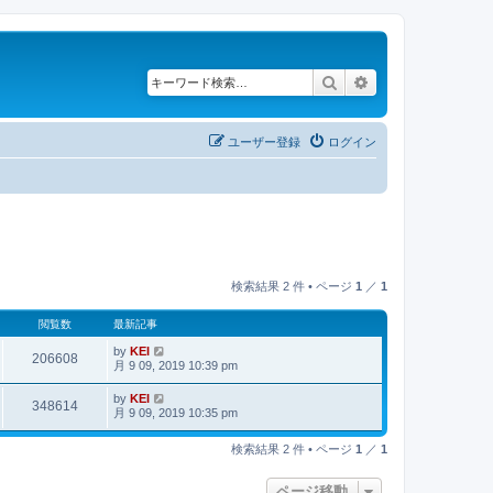
検索
詳細検索
ユーザー登録
ログイン
検索結果 2 件 • ページ
1
／
1
閲覧数
最新記事
by
KEI
206608
月 9 09, 2019 10:39 pm
by
KEI
348614
月 9 09, 2019 10:35 pm
検索結果 2 件 • ページ
1
／
1
ページ移動