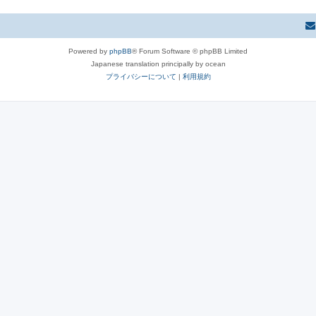
Powered by
phpBB
® Forum Software © phpBB Limited
Japanese translation principally by ocean
プライバシーについて
|
利用規約