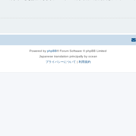
Powered by
phpBB
® Forum Software © phpBB Limited
Japanese translation principally by ocean
プライバシーについて
|
利用規約