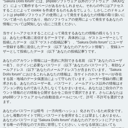
“Sakura Dolls forum” には、phpBBソフトウェア 以外のソフトウェア （MODな
ど） によって動作するページがあるかもしれません。それらの中にはアクセス
することによって cookie を作成するものもあるでしょう。しかしこのドキュメ
ントは phpBBソフトウェア の使用によって発生するあなたの情報の取り扱いに
ついて述べたものであり、他のソフトウェアの使用によって発生するあなたの
情報については関知しない点にご注意ください。
当サイトへアクセスすることによって発生するあなたの情報の残りもう１つ
は、あなたが私達に送信するデータです。具体的には、ゲストユーザーとして
投稿したデータ （以下 “ゲストの投稿記事”） 、“Sakura Dolls forum” にユーザ
ー登録する際に送信したデータ （以下 “あなたのアカウント情報”） 、登録ユー
ザーとして投稿したデータ （以下 “あなたの投稿記事”) です。
あなたのアカウント情報には一意的に判別できる名前 （以下 “あなたのユーザ
ー名”) 、ログインに必要なパスワード （以下 “あなたのパスワード”) 、有効なメ
ールアドレス （以下 “あなたのメールアドレス”) が含まれています。 “Sakura
Dolls forum” におけるこれらあなたの情報は、当サイトのホストサーバが存在
する国・地域のデータ保護法によって守られています。ユーザー登録の際に要
求される、あなたのユーザー名、パスワード、メールアドレス以外の情報はオ
プション的なものであり入力しなくてもかまいません。あなたはご自分のアカ
ウント情報のどの情報を公開するかをご自分で選択できます。さらにあなたは
phpBBソフトウェア からの自動送信メールについて、許可・不許可を選択でき
ます。
あなたのパスワードは暗号 （一方向性ハッシュ） 化されているため安全です。
しかし複数のサイトで同じパスワードを使用することは望ましくありません。
あなたのパスワードは “Sakura Dolls forum” のあなたのアカウントにアクセス
する唯一の手段なので大切に管理してください。いかなる状況においても