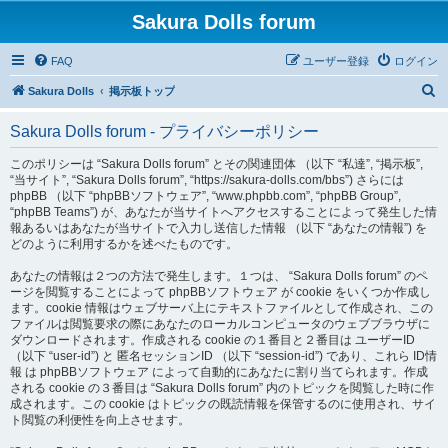
Sakura Dolls forum
FAQ
ユーザー登録
ログイン
検
Sakura Dolls
掲示板トップ
索
Sakura Dolls forum - プライバシーポリシー
このポリシーは “Sakura Dolls forum” とその関連団体 （以下 “私達”, “掲示板”,
“当サイト”, “Sakura Dolls forum”, “https://sakura-dolls.com/bbs”) さらには
phpBB （以下 “phpBBソフトウェア”, “www.phpbb.com”, “phpBB Group”,
“phpBB Teams”) が、あなたが当サイトへアクセスすることによって発生した情
報あるいはあなたが当サイトで入力し送信した情報 （以下 “あなたの情報”) を
どのように利用するかを述べたものです。
あなたの情報は２つの方法で発生します。１つは、 “Sakura Dolls forum” のペ
ージを閲覧することによって phpBBソフトウェア が cookie をいくつか作成し
ます。cookie 情報はウェブサーバ上にテキストファイルとして作成され、この
ファイルは閲覧要求の際にあなたのローカルコンピュータのウェブブラウザに
ダウンロードされます。作成される cookie の１番目と２番目は ユーザーID
（以下 “user-id”) と 匿名セッションID （以下 “session-id”) であり、これら ID情
報 は phpBBソフトウェア によって自動的にあなたに割り当てられます。作成
される cookie の３番目は “Sakura Dolls forum” 内のトピックを閲覧した時に作
成されます。この cookie はトピックの既読情報を保管するのに使用され、サイ
ト閲覧の利便性を向上させます。