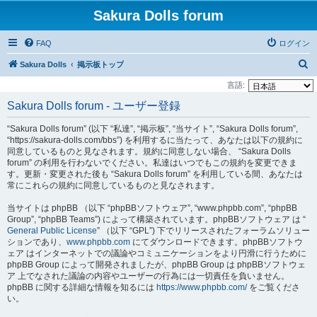
Sakura Dolls forum
FAQ
ログイン
検
Sakura Dolls
掲示板トップ
索
言語:
Sakura Dolls forum - ユーザー登録
“Sakura Dolls forum” (以下 “私達”, “掲示板”, “当サイト”, “Sakura Dolls forum”,
“https://sakura-dolls.com/bbs”) を利用するに当たって、あなたは以下の規約に
同意しているものと見なされます。規約に同意しない場合、 “Sakura Dolls
forum” の利用を行わないでください。私達はいつでもこの規約を変更できま
す。更新・変更された後も “Sakura Dolls forum” を利用している間、あなたは
常にこれらの規約に同意しているものと見なされます。
当サイトは phpBB （以下 “phpBBソフトウェア”, “www.phpbb.com”, “phpBB
Group”, “phpBB Teams”) によって構築されています。phpBBソフトウェア は “
General Public License
” （以下 “GPL”) 下でリリースされたフォーラムソリュー
ションであり、
www.phpbb.com
にてダウンロードできます。phpBBソフトウ
ェア はインターネットでの議論やコミュニケーションをより円滑に行うために
phpBB Group によって開発されましたが、phpBB Group は phpBBソフトウェ
ア 上でなされた議論の内容やユーザーの行為には一切責任を負いません。
phpBB に関する詳細な情報を知るには
https://www.phpbb.com/
をご覧くださ
い。