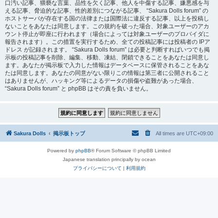
口汚い記事、猥褻な言葉、品性を欠く記事、他人を中傷する記事、嫌悪感を与
える記事、脅迫的な記事、性的差別につながる記事、 “Sakura Dolls forum” の
ホストサーバが存在する国の法律または国際法に違反する記事、以上を投稿し
ないことをあなたは同意します。この規約を破った場合、対象ユーザーのアカ
ウント停止が即座に行われます（場合によっては対象ユーザーのプロバイダに
報告されます）。この措置を実行するため、全ての投稿記事には投稿者の IPア
ドレス が記録されます。 “Sakura Dolls forum” は必要と判断すればいつでも掲
示板の投稿記事を削除、編集、移動、凍結、閉鎖できることをあなたは同意し
ます。あなたが掲示板で入力した情報はデータベースに保管されることをあな
たは同意します。あなたの同意がない限りこの情報は第三者に公開されること
はありませんが、ハッキング等によるデータの損傷や盗難があった場合、
“Sakura Dolls forum” と phpBB はその責を負いません。
Sakura Dolls
掲示板トップ
All times are
UTC+09:00
Powered by
phpBB
® Forum Software © phpBB Limited
Japanese translation principally by ocean
プライバシーについて
|
利用規約