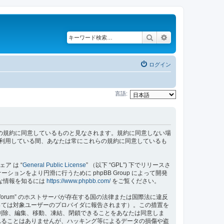
検索
詳細検索
ログイン
言語:
利用するに当たって、あなたは以下の規約に同意しているものと見なされます。規約に同意しない場
forum” を利用している間、あなたは常にこれらの規約に同意しているも
ェア は “
General Public License
” （以下 “GPL”) 下でリリースさ
ョンをより円滑に行うために phpBB Group によって開発
細な情報を知るには
https://www.phpbb.com/
をご覧ください。
forum” のホストサーバが存在する国の法律または国際法に違反
っては対象ユーザーのプロバイダに報告されます）。この措置を
稿記事を削除、編集、移動、凍結、閉鎖できることをあなたは同意しま
れることはありませんが、ハッキング等によるデータの損傷や盗