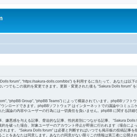
m
, “Sakura Dolls forum”, “https://sakura-dolls.com/bbs”) を
さい。私達はいつでもこの規約を変更できます。更新・変更された後も “Sakura Dolls 
om”, “phpBB Group”, “phpBB Teams”) によって構築されています。phpBBソフトウ
ウンロードできます。phpBBソフトウェア はインターネットでの議論やコミュニケーシ
 上でなされた議論の内容やユーザーの行為には一切責任を負いません。phpBB に関する詳
感を与える記事、脅迫的な記事、性的差別につながる記事、 “Sakura Dolls 
規約を破った場合、対象ユーザーのアカウント停止が即座に行われます（場合によ
ます。 “Sakura Dolls forum” は必要と判断すればいつでも掲示板の投
ることをあなたは同意します。あなたの同意がない限りこの情報は第三者に公開さ