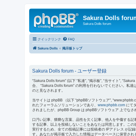
Sakura Dolls foru
Sakura Dolls forum
クイックリンク
FAQ
Sakura Dolls
掲示板トップ
Sakura Dolls forum - ユーザー登録
“Sakura Dolls forum” (以下 “私達”, “掲示板”, “当サイト”
合、 “Sakura Dolls forum” の利用を行わないでくだ
のと見なされます。
当サイトは phpBB （以下 “phpBBソフトウェア”, “www.phpbb.c
れたフォーラムソリューションであり、
www.phpbb.com
にてダ
されましたが、phpBB Group は phpBBソフトウェア
口汚い記事、猥褻な言葉、品性を欠く記事、他人を中傷する記事、嫌悪
する記事、以上を投稿しないことをあなたは同意します。この
実行するため、全ての投稿記事には投稿者の IPアドレス が記録され
す。あなたが掲示板で入力した情報はデータベースに保管され