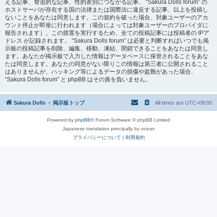
える記事、脅迫的な記事、性的差別につながる記事、 “Sakura Dolls forum” の
ホストサーバが存在する国の法律または国際法に違反する記事、以上を投稿し
ないことをあなたは同意します。この規約を破った場合、対象ユーザーのアカ
ウント停止が即座に行われます（場合によっては対象ユーザーのプロバイダに
報告されます）。この措置を実行するため、全ての投稿記事には投稿者の IPア
ドレス が記録されます。 “Sakura Dolls forum” は必要と判断すればいつでも掲
示板の投稿記事を削除、編集、移動、凍結、閉鎖できることをあなたは同意し
ます。あなたが掲示板で入力した情報はデータベースに保管されることをあな
たは同意します。あなたの同意がない限りこの情報は第三者に公開されること
はありませんが、ハッキング等によるデータの損傷や盗難があった場合、
“Sakura Dolls forum” と phpBB はその責を負いません。
Sakura Dolls
掲示板トップ
All times are
UTC+09:00
Powered by
phpBB
® Forum Software © phpBB Limited
Japanese translation principally by ocean
プライバシーについて
|
利用規約