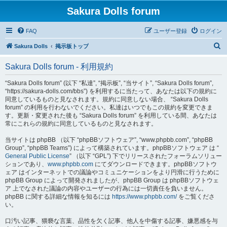
Sakura Dolls forum
FAQ
ユーザー登録
ログイン
検
Sakura Dolls
掲示板トップ
索
Sakura Dolls forum - 利用規約
“Sakura Dolls forum” (以下 “私達”, “掲示板”, “当サイト”, “Sakura Dolls forum”,
“https://sakura-dolls.com/bbs”) を利用するに当たって、あなたは以下の規約に
同意しているものと見なされます。規約に同意しない場合、 “Sakura Dolls
forum” の利用を行わないでください。私達はいつでもこの規約を変更できま
す。更新・変更された後も “Sakura Dolls forum” を利用している間、あなたは
常にこれらの規約に同意しているものと見なされます。
当サイトは phpBB （以下 “phpBBソフトウェア”, “www.phpbb.com”, “phpBB
Group”, “phpBB Teams”) によって構築されています。phpBBソフトウェア は “
General Public License
” （以下 “GPL”) 下でリリースされたフォーラムソリュー
ションであり、
www.phpbb.com
にてダウンロードできます。phpBBソフトウ
ェア はインターネットでの議論やコミュニケーションをより円滑に行うために
phpBB Group によって開発されましたが、phpBB Group は phpBBソフトウェ
ア 上でなされた議論の内容やユーザーの行為には一切責任を負いません。
phpBB に関する詳細な情報を知るには
https://www.phpbb.com/
をご覧くださ
い。
口汚い記事、猥褻な言葉、品性を欠く記事、他人を中傷する記事、嫌悪感を与