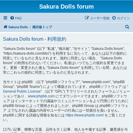
Sakura Dolls forum
FAQ
ユーザー登録
ログイン
検
Sakura Dolls
掲示板トップ
索
Sakura Dolls forum - 利用規約
“Sakura Dolls forum” (以下 “私達”, “掲示板”, “当サイト”, “Sakura Dolls forum”,
“https://sakura-dolls.com/bbs”) を利用するに当たって、あなたは以下の規約に
同意しているものと見なされます。規約に同意しない場合、 “Sakura Dolls
forum” の利用を行わないでください。私達はいつでもこの規約を変更できま
す。更新・変更された後も “Sakura Dolls forum” を利用している間、あなたは
常にこれらの規約に同意しているものと見なされます。
当サイトは phpBB （以下 “phpBBソフトウェア”, “www.phpbb.com”, “phpBB
Group”, “phpBB Teams”) によって構築されています。phpBBソフトウェア は “
General Public License
” （以下 “GPL”) 下でリリースされたフォーラムソリュー
ションであり、
www.phpbb.com
にてダウンロードできます。phpBBソフトウ
ェア はインターネットでの議論やコミュニケーションをより円滑に行うために
phpBB Group によって開発されましたが、phpBB Group は phpBBソフトウェ
ア 上でなされた議論の内容やユーザーの行為には一切責任を負いません。
phpBB に関する詳細な情報を知るには
https://www.phpbb.com/
をご覧くださ
い。
口汚い記事、猥褻な言葉、品性を欠く記事、他人を中傷する記事、嫌悪感を与