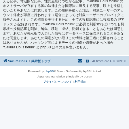
える記事、脅迫的な記事、性的差別につながる記事、 “Sakura Dolls forum” の
ホストサーバが存在する国の法律または国際法に違反する記事、以上を投稿し
ないことをあなたは同意します。この規約を破った場合、対象ユーザーのアカ
ウント停止が即座に行われます（場合によっては対象ユーザーのプロバイダに
報告されます）。この措置を実行するため、全ての投稿記事には投稿者の IPア
ドレス が記録されます。 “Sakura Dolls forum” は必要と判断すればいつでも掲
示板の投稿記事を削除、編集、移動、凍結、閉鎖できることをあなたは同意し
ます。あなたが掲示板で入力した情報はデータベースに保管されることをあな
たは同意します。あなたの同意がない限りこの情報は第三者に公開されること
はありませんが、ハッキング等によるデータの損傷や盗難があった場合、
“Sakura Dolls forum” と phpBB はその責を負いません。
Sakura Dolls
掲示板トップ
All times are
UTC+09:00
Powered by
phpBB
® Forum Software © phpBB Limited
Japanese translation principally by ocean
プライバシーについて
|
利用規約