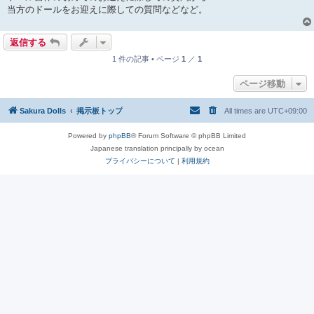
当方のドールをお迎えに際しての質問などなど。
返信する
1 件の記事 • ページ
1
／
1
ページ移動
Sakura Dolls
掲示板トップ
All times are
UTC+09:00
Powered by
phpBB
® Forum Software © phpBB Limited
Japanese translation principally by ocean
プライバシーについて
|
利用規約