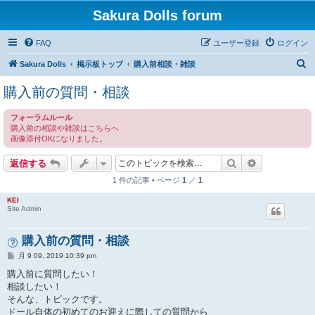
Sakura Dolls forum
FAQ
ユーザー登録
ログイン
検
Sakura Dolls
掲示板トップ
購入前相談・雑談
索
購入前の質問・相談
フォーラムルール
購入前の相談や雑談はこちらへ
画像添付OKになりました。
検索
詳細検索
返信する
1 件の記事 • ページ
1
／
1
KEI
Site Admin
購入前の質問・相談
投
月 9 09, 2019 10:39 pm
稿
記
購入前に質問したい！
事
相談したい！
そんな、トピックです。
ドール自体の初めてのお迎えに際しての質問から